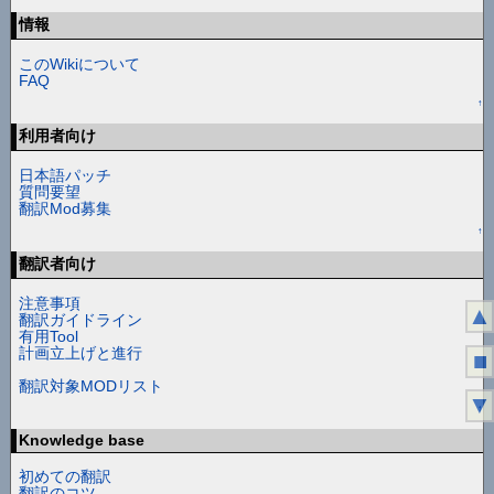
情報
このWikiについて
FAQ
↑
利用者向け
日本語パッチ
質問要望
翻訳Mod募集
↑
翻訳者向け
注意事項
▲
翻訳ガイドライン
有用Tool
計画立上げと進行
■
翻訳対象MODリスト
▼
↑
Knowledge base
初めての翻訳
翻訳のコツ