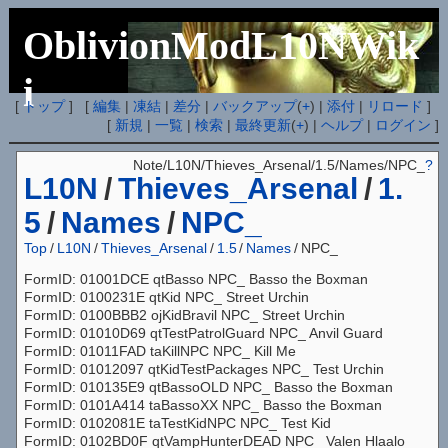
OblivionModL10NWik
i
[
トップ
] [
編集
|
凍結
|
差分
|
バックアップ
(
+
) |
添付
|
リロード
]
[
新規
|
一覧
|
検索
|
最終更新
(
+
) |
ヘルプ
|
ログイン
]
Note/L10N/Thieves_Arsenal/1.5/Names/NPC_
?
L10N
/
Thieves_Arsenal
/
1.
5
/
Names
/
NPC_
Top
/
L10N
/
Thieves_Arsenal
/
1.5
/
Names
/
NPC_
FormID: 01001DCE qtBasso NPC_ Basso the Boxman
FormID: 0100231E qtKid NPC_ Street Urchin
FormID: 0100BBB2 ojKidBravil NPC_ Street Urchin
FormID: 01010D69 qtTestPatrolGuard NPC_ Anvil Guard
FormID: 01011FAD taKillNPC NPC_ Kill Me
FormID: 01012097 qtKidTestPackages NPC_ Test Urchin
FormID: 010135E9 qtBassoOLD NPC_ Basso the Boxman
FormID: 0101A414 taBassoXX NPC_ Basso the Boxman
FormID: 0102081E taTestKidNPC NPC_ Test Kid
FormID: 0102BD0F qtVampHunterDEAD NPC_ Valen Hlaalo