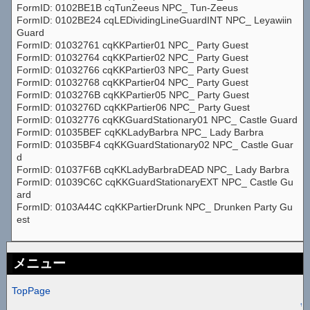
FormID: 0102BE1B cqTunZeeus NPC_ Tun-Zeeus
FormID: 0102BE24 cqLEDividingLineGuardINT NPC_ Leyawiin
Guard
FormID: 01032761 cqKKPartier01 NPC_ Party Guest
FormID: 01032764 cqKKPartier02 NPC_ Party Guest
FormID: 01032766 cqKKPartier03 NPC_ Party Guest
FormID: 01032768 cqKKPartier04 NPC_ Party Guest
FormID: 0103276B cqKKPartier05 NPC_ Party Guest
FormID: 0103276D cqKKPartier06 NPC_ Party Guest
FormID: 01032776 cqKKGuardStationary01 NPC_ Castle Guard
FormID: 01035BEF cqKKLadyBarbra NPC_ Lady Barbra
FormID: 01035BF4 cqKKGuardStationary02 NPC_ Castle Guar
d
FormID: 01037F6B cqKKLadyBarbraDEAD NPC_ Lady Barbra
FormID: 01039C6C cqKKGuardStationaryEXT NPC_ Castle Gu
ard
FormID: 0103A44C cqKKPartierDrunk NPC_ Drunken Party Gu
est
メニュー
TopPage
↑