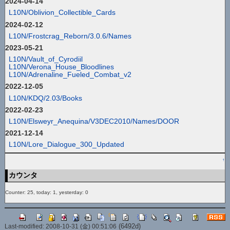
2024-04-14
L10N/Oblivion_Collectible_Cards
2024-02-12
L10N/Frostcrag_Reborn/3.0.6/Names
2023-05-21
L10N/Vault_of_Cyrodiil
L10N/Verona_House_Bloodlines
L10N/Adrenaline_Fueled_Combat_v2
2022-12-05
L10N/KDQ/2.03/Books
2022-02-23
L10N/Elsweyr_Anequina/V3DEC2010/Names/DOOR
2021-12-14
L10N/Lore_Dialogue_300_Updated
↑
カウンタ
Counter: 25, today: 1, yesterday: 0
(6492d)
Last-modified: 2008-10-31 (金) 00:51:06