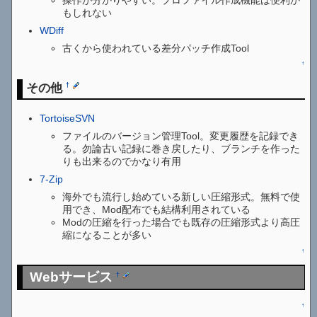
もしれない
WDiff
古くから使われている差分パッチ作成Tool
↑
その他
†
TortoiseSVN
ファイルのバージョン管理Tool。変更履歴を記録でき
る。勿論古い記録に巻き戻したり、ブランチを作った
りも出来るのでかなり有用
7-Zip
海外でも流行し始めている新しい圧縮形式。無料で使
用でき、Mod配布でも結構利用されている
Modの圧縮を行った場合でも既存の圧縮形式より高圧
縮になることが多い
↑
Webサービス
†
↑