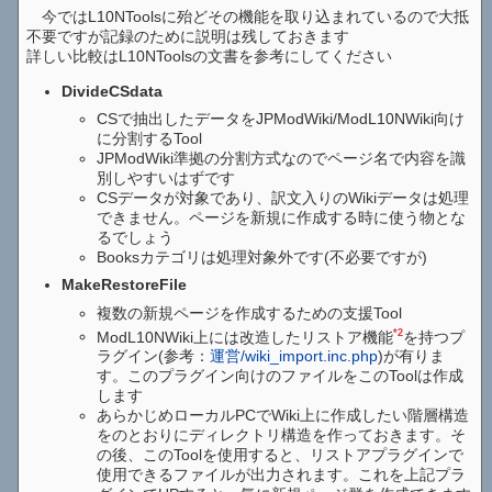
今ではL10NToolsに殆どその機能を取り込まれているので大抵
不要ですが記録のために説明は残しておきます
詳しい比較はL10NToolsの文書を参考にしてください
DivideCSdata
CSで抽出したデータをJPModWiki/ModL10NWiki向け
に分割するTool
JPModWiki準拠の分割方式なのでページ名で内容を識
別しやすいはずです
CSデータが対象であり、訳文入りのWikiデータは処理
できません。ページを新規に作成する時に使う物とな
るでしょう
Booksカテゴリは処理対象外です(不必要ですが)
MakeRestoreFile
複数の新規ページを作成するための支援Tool
*2
ModL10NWiki上には改造したリストア機能
を持つプ
ラグイン(参考：
運営/wiki_import.inc.php
)が有りま
す。このプラグイン向けのファイルをこのToolは作成
します
あらかじめローカルPCでWiki上に作成したい階層構造
をのとおりにディレクトリ構造を作っておきます。そ
の後、このToolを使用すると、リストアプラグインで
使用できるファイルが出力されます。これを上記プラ