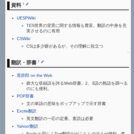
資料
†
UESPWiki
TES世界の背景に関する情報も豊富。翻訳の中身を充
実させるのに有用
CSWiki
CSは多少癖があるが、その理解に役立つ
↑
翻訳・辞書
†
英辞郎 on the Web
膨大な収録語を誇るWeb辞書。2、3語の熟語を調べる
のにも便利。
POP辞書
文の単語の意味をポップアップで示す辞書
Excite翻訳
英文翻訳の一応の定番。査読は必要
Yahoo!翻訳
Exciteと同じくText翻訳だがこちらのほうが便利。査