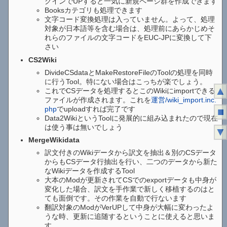
グインでUPすると一気に新規ページ群を作成できます
Booksカテゴリも処理できます
文字コード変換処理は入っていません。よって、処理
対象が日本語等を含む場合は、処理前にあらかじめそ
れらのファイルの文字コードをEUC-JPに変換して下
さい
CS2Wiki
DivideCSdataとMakeRestoreFileのToolの処理を同時
に行うTool。特にない場合はこっちが楽でしょう。
▲
これでCSデータを処理するとこのWikiにimportできる
ファイルが作成されます。これを
運営/wiki_import.inc.
php
でuploadすれば完了です
■
Data2WikiというToolに発展的に組み込まれたので現在
は使う事は無いでしょう
▼
MergeWikidata
訳文付きのWikiデータから訳文を抽出＆別のCSデータ
からもCSデータ行抽出を行い、二つのデータから新た
なWikiデータを作成するTool
大本のModが更新されてCSでのexportデータも中身が
変化した場合、訳文を手作業で新しく移植するのはと
ても面倒です。その作業を自動で行ないます
翻訳対象のModがVerUPして中身が大幅に変わったよ
うな時、更新に追随するということに使えると思いま
す