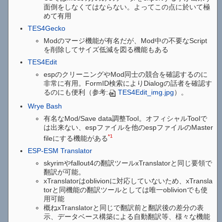
面倒をしなくてはならない。よってこの点に於いて極
めて有用
TES4Gecko
Modのマージ機能が有名だが、Mod中の不要なScript
を削除してサイズ低減を図る機能もある
TES4Edit
espのクリーニングやMod同士の競合を確認するのに
非常に有用。FormID検索によりDialogの話者を確認す
るのにも便利（参考:
TES4Edit_img.jpg
）。
Wrye Bash
有名なMod/Save data調整Tool。オフィシャルToolで
は出来ない、espファイルを他のespファイルのMaster
*1
fileにする機能がある
ESP-ESM Translator
skyrimやfallout4の翻訳ツールxTranslatorと同じ要領で
翻訳が可能。
xTranslatorはoblivionに対応していないため、xTransla
torと同機能の翻訳ツールとしては唯一oblivionでも使
用可能
概ねxTranslatorと同じで翻訳前と翻訳後の差分の表
示、データベース構築による自動翻訳等、様々な機能