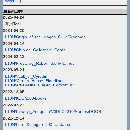
管理blog
最新の10件
2025-04-24
有用Tool
2024-04-20
L10N/Origin_of_the_Mages_Guild/6/Names
2024-04-14
L10N/Oblivion_Collectible_Cards
2024-02-12
L10N/Frostcrag_Reborn/3.0.6/Names
2023-05-21
L10N/Vault_of_Cyrodiil
L10N/Verona_House_Bloodlines
L10N/Adrenaline_Fueled_Combat_v2
2022-12-05
L10N/KDQ/2.03/Books
2022-02-23
L10N/Elsweyr_Anequina/V3DEC2010/Names/DOOR
2021-12-14
L10N/Lore_Dialogue_300_Updated