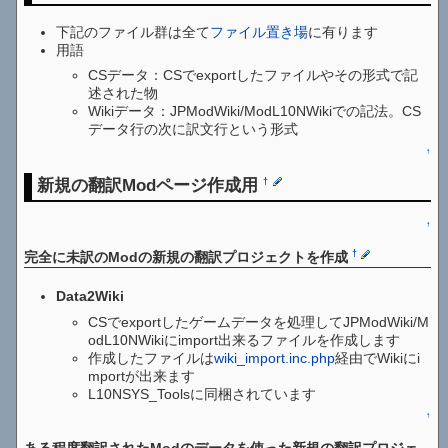
下記のファイル群は全て
ファイル置き場
に有ります
用語
CSデータ：CSでexportしたファイルやその形式で記
述された物
Wikiデータ：JPModWiki/ModL10NWikiでの記法。CS
データ行の次に訳文行という形式
↑
新規の翻訳Modページ作成用
†
↑
†
完全に未訳のModの新規の翻訳プロジェクトを作成
Data2Wiki
CSでexportしたゲームデータを処理してJPModWiki/M
odL10NWikiにimport出来るファイルを作成します
作成したファイルは
wiki_import.inc.php
経由でWikiにi
mportが出来ます
L10NSYS_Toolsに同梱されています
↑