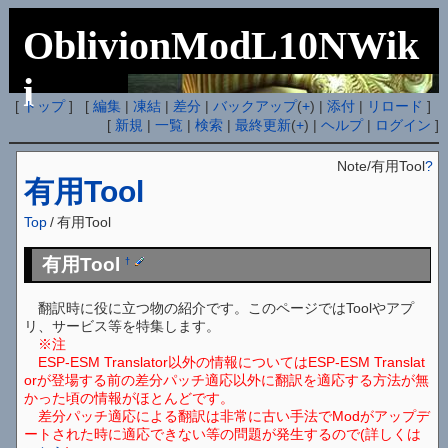
OblivionModL10NWik
i
[
トップ
] [
編集
|
凍結
|
差分
|
バックアップ
(
+
) |
添付
|
リロード
]
[
新規
|
一覧
|
検索
|
最終更新
(
+
) |
ヘルプ
|
ログイン
]
Note/有用Tool
?
有用Tool
Top
/
有用Tool
有用Tool
†
翻訳時に役に立つ物の紹介です。このページではToolやアプ
リ、サービス等を特集します。
※注
ESP-ESM Translator以外の情報についてはESP-ESM Translat
orが登場する前の差分パッチ適応以外に翻訳を適応する方法が無
かった頃の情報がほとんどです。
差分パッチ適応による翻訳は非常に古い手法でModがアップデ
ートされた時に適応できない等の問題が発生するので(詳しくは