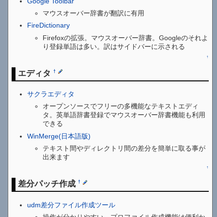
Google Toolbar
マウスオーバー辞書が翻訳に有用
FireDictionary
Firefoxの拡張。マウスオーバー辞書。Googleのそれよ
り登録単語は多い。訳はサイドバーに示される
↑
エディタ
†
サクラエディタ
オープンソースでフリーの多機能なテキストエディ
タ。英単語辞書登録でマウスオーバー辞書機能も利用
できる
WinMerge(日本語版)
テキスト間やディレクトリ間の差分を簡単に取る事が
出来ます
↑
差分パッチ作成
†
udm差分ファイル作成ツール
操作が分かりやすい。プロファイル作成機能は便利か