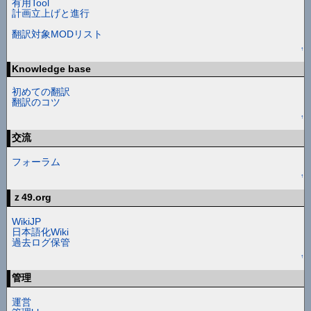
有用Tool
計画立上げと進行
翻訳対象MODリスト
↑
Knowledge base
初めての翻訳
翻訳のコツ
↑
交流
フォーラム
↑
ｚ49.org
WikiJP
日本語化Wiki
過去ログ保管
↑
管理
運営