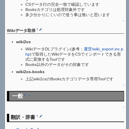
CSデータ行の完全一致で確認しています
Booksカテゴリは処理対象外です
多少分かりにくいので使う事は無いと思います
↑
†
Wikiデータ取得
wiki2cs
WikiデータDLプラグイン(参考：
運営/wiki_export.inc.p
hp
)で取得したWikiデータをCSでインポートできる形
式に変換するToolです
Books以外のデータがその対象です
wiki2cs-books
上記wiki2csのBooksカテゴリデータ専用Toolです
↑
一般
†
↑
翻訳・辞書
†