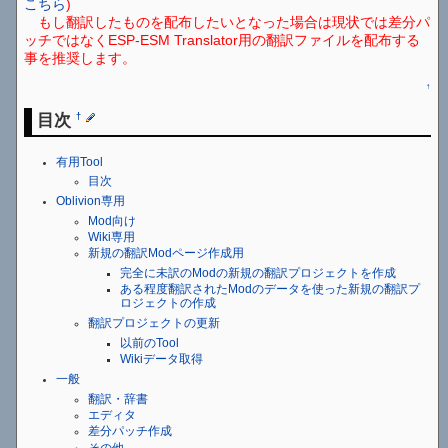
こちら
)
もし翻訳したものを配布したいとなった場合は現状では差分パ
ッチではなくESP-ESM Translator用の翻訳ファイルを配布する
事を推奨します。
↑
目次
†
有用Tool
目次
Oblivion専用
Mod向け
Wiki専用
新規の翻訳Modページ作成用
完全に未訳のModの新規の翻訳プロジェクトを作成
ある程度翻訳されたModのデータを使った新規の翻訳プ
ロジェクトの作成
翻訳プロジェクトの更新
以前のTool
Wikiデータ取得
一般
翻訳・辞書
エディタ
差分パッチ作成
その他