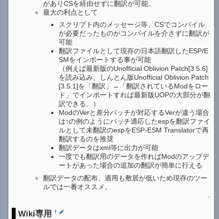
がありCSを経由せずに翻訳が可能。
最大の利点として
スクリプト内のメッセージ等、CSでコンパイル
が必要だったものがコンパイルを介さずに翻訳が
可能
翻訳ファイルとして現存の日本語翻訳したESP/E
SMをインポートする事が可能
（例えば最新版のUnofficial Oblivion Patch[3.5.6]
を読み込み、しんとん版Unofficial Oblivion Patch
[3.5.1]を「翻訳」→「翻訳されているModをロー
ド」でインポートすれば最新版UOPの大部分が翻
訳できる。）
ModのVerと差分パッチが対応するVerが違う場合
は↑の例のようにパッチ適応したespを翻訳ファイ
ルとして未翻訳のespをESP-ESM Translatorで再
翻訳するのを推奨
翻訳データはxml等に出力が可能
一度でも翻訳用のデータを作ればModのアップデ
ートがあった場合の追加の翻訳が簡単に行える
翻訳データの配布、適用も敷居が低いため現存のツー
ルでは一番オススメ。
↑
Wiki専用
†