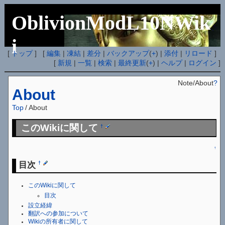
OblivionModL10NWik
i
[
トップ
] [
編集
|
凍結
|
差分
|
バックアップ
(
+
) |
添付
|
リロード
]
[
新規
|
一覧
|
検索
|
最終更新
(
+
) |
ヘルプ
|
ログイン
]
Note/About
?
About
Top
/
About
このWikiに関して
†
↑
目次
†
このWikiに関して
目次
設立経緯
翻訳への参加について
Wikiの所有者に関して