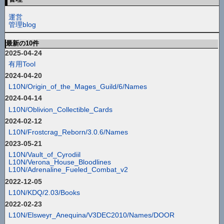
運営
管理blog
最新の10件
2025-04-24
有用Tool
2024-04-20
L10N/Origin_of_the_Mages_Guild/6/Names
2024-04-14
L10N/Oblivion_Collectible_Cards
2024-02-12
L10N/Frostcrag_Reborn/3.0.6/Names
2023-05-21
L10N/Vault_of_Cyrodiil
L10N/Verona_House_Bloodlines
L10N/Adrenaline_Fueled_Combat_v2
2022-12-05
L10N/KDQ/2.03/Books
2022-02-23
L10N/Elsweyr_Anequina/V3DEC2010/Names/DOOR