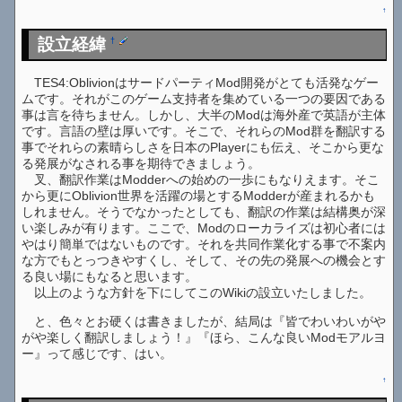
↑
設立経緯
†
TES4:OblivionはサードパーティMod開発がとても活発なゲー
ムです。それがこのゲーム支持者を集めている一つの要因である
事は言を待ちません。しかし、大半のModは海外産で英語が主体
です。言語の壁は厚いです。そこで、それらのMod群を翻訳する
事でそれらの素晴らしさを日本のPlayerにも伝え、そこから更な
る発展がなされる事を期待できましょう。
叉、翻訳作業はModderへの始めの一歩にもなりえます。そこ
から更にOblivion世界を活躍の場とするModderが産まれるかも
しれません。そうでなかったとしても、翻訳の作業は結構奥が深
い楽しみが有ります。ここで、Modのローカライズは初心者には
やはり簡単ではないものです。それを共同作業化する事で不案内
な方でもとっつきやすくし、そして、その先の発展への機会とす
る良い場にもなると思います。
以上のような方針を下にしてこのWikiの設立いたしました。
と、色々とお硬くは書きましたが、結局は『皆でわいわいがや
がや楽しく翻訳しましょう！』『ほら、こんな良いModモアルヨ
ー』って感じです、はい。
↑