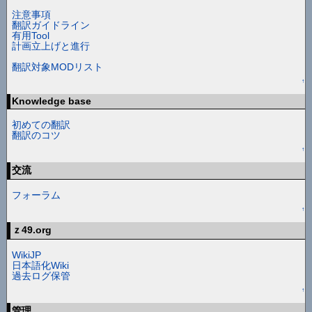
注意事項
翻訳ガイドライン
有用Tool
計画立上げと進行
翻訳対象MODリスト
↑
Knowledge base
初めての翻訳
翻訳のコツ
↑
交流
フォーラム
↑
ｚ49.org
WikiJP
日本語化Wiki
過去ログ保管
↑
管理