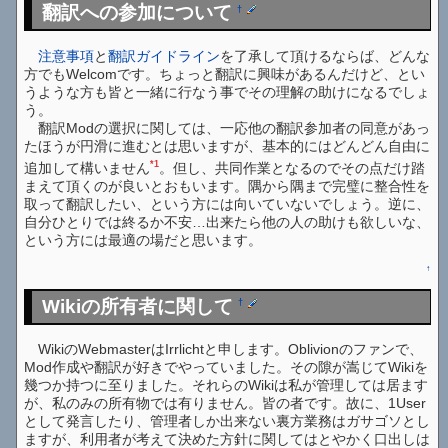
翻訳への参加について
†
注意事項
と
翻訳ガイドライン
を了承して頂けるならば、どんな
方でもWelcomです。ちょっと翻訳に興味があるんだけど、とい
うような方も皆と一緒に行なう事でその理解の助けになるでしょ
う。
翻訳Modの選択に関しては、一応他の翻訳参加者の同意があっ
たほうが円滑に進むとは思いますが、基本的にはどんどん自由に
*1
追加して構いません
。但し、共同作業となるのでその点だけ踏
まえて頂くのが良いとおもいます。隅から隅まで完璧に整合性を
取って翻訳したい、という方には向いていないでしょう。逆に、
自分ひとりでは終るか不安…出来たら他の人の助けも欲しいな、
という方には最適の場だと思います。
↑
Wikiの所有者に関して
†
WikiのWebmasterはIrrlichtと申します。Oblivionのファンで、
Mod作成や翻訳が好きでやっていました。その隙が嵩じてWikiを
幾つか持つに至りました。それらのWikiは私が管理しては居ます
が、私のみの所有物では有りません。皆の者です。故に、1User
として発言したり、管理者しか出来ない裏方業務はガサゴソとし
ますが、利用者が考えて決めた方針に関してはとやかく口出しは