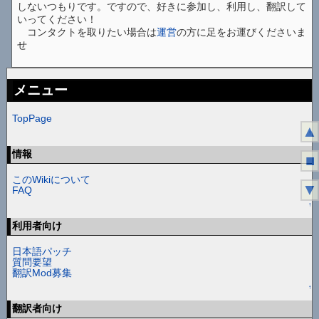
しないつもりです。ですので、好きに参加し、利用し、翻訳して
いってください！
コンタクトを取りたい場合は
運営
の方に足をお運びくださいま
せ
メニュー
TopPage
▲
↑
情報
■
このWikiについて
▼
FAQ
↑
利用者向け
日本語パッチ
質問要望
翻訳Mod募集
↑
翻訳者向け