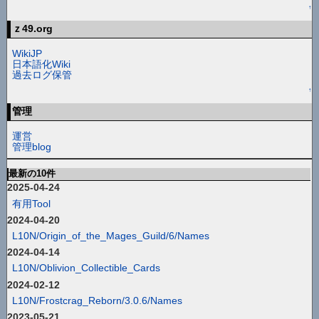
↑
ｚ49.org
WikiJP
日本語化Wiki
過去ログ保管
↑
管理
運営
管理blog
最新の10件
2025-04-24
有用Tool
2024-04-20
L10N/Origin_of_the_Mages_Guild/6/Names
2024-04-14
L10N/Oblivion_Collectible_Cards
2024-02-12
L10N/Frostcrag_Reborn/3.0.6/Names
2023-05-21