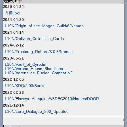
最新の10件
2025-04-24
有用Tool
2024-04-20
L10N/Origin_of_the_Mages_Guild/6/Names
2024-04-14
L10N/Oblivion_Collectible_Cards
2024-02-12
L10N/Frostcrag_Reborn/3.0.6/Names
2023-05-21
L10N/Vault_of_Cyrodiil
L10N/Verona_House_Bloodlines
L10N/Adrenaline_Fueled_Combat_v2
2022-12-05
L10N/KDQ/2.03/Books
2022-02-23
L10N/Elsweyr_Anequina/V3DEC2010/Names/DOOR
2021-12-14
L10N/Lore_Dialogue_300_Updated
↑