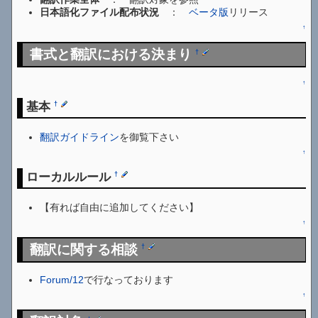
日本語化ファイル配布状況
：
ベータ版
リリース
↑
書式と翻訳における決まり
†
↑
基本
†
翻訳ガイドライン
を御覧下さい
↑
ローカルルール
†
【有れば自由に追加してください】
↑
翻訳に関する相談
†
Forum/12
で行なっております
↑