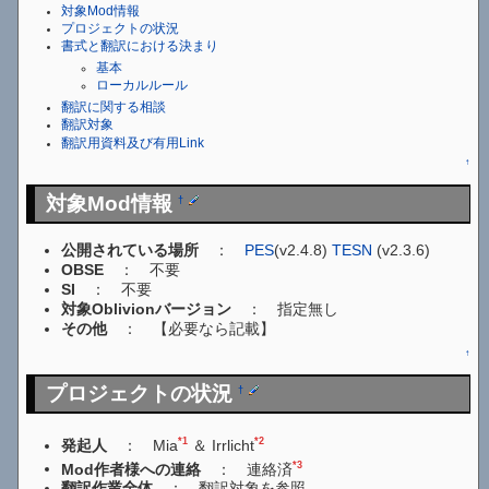
対象Mod情報
プロジェクトの状況
書式と翻訳における決まり
基本
ローカルルール
翻訳に関する相談
翻訳対象
翻訳用資料及び有用Link
↑
対象Mod情報
†
公開されている場所
：
PES
(v2.4.8)
TESN
(v2.3.6)
OBSE
： 不要
SI
： 不要
対象Oblivionバージョン
： 指定無し
その他
： 【必要なら記載】
↑
プロジェクトの状況
†
*1
*2
発起人
： Mia
＆ Irrlicht
*3
Mod作者様への連絡
： 連絡済
翻訳作業全体
： 翻訳対象を参照