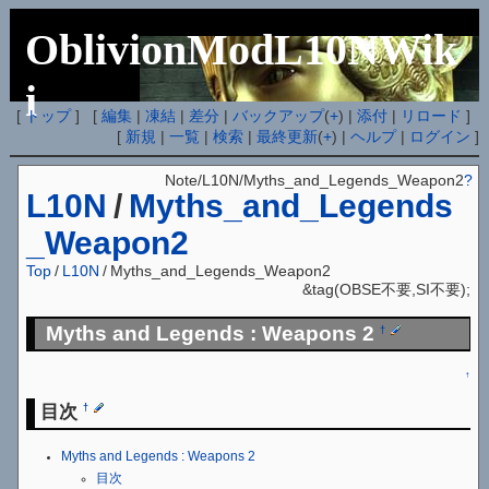
OblivionModL10NWik
i
[
トップ
] [
編集
|
凍結
|
差分
|
バックアップ
(
+
) |
添付
|
リロード
]
[
新規
|
一覧
|
検索
|
最終更新
(
+
) |
ヘルプ
|
ログイン
]
Note/L10N/Myths_and_Legends_Weapon2
?
L10N
/
Myths_and_Legends
_Weapon2
Top
/
L10N
/
Myths_and_Legends_Weapon2
&tag(OBSE不要,SI不要);
Myths and Legends : Weapons 2
†
↑
目次
†
Myths and Legends : Weapons 2
目次