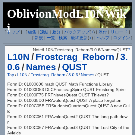
OblivionModL10NWik
i
[
トップ
] [
編集
|
凍結
|
差分
|
バックアップ
(
+
) |
添付
|
リロード
]
[
新規
|
一覧
|
検索
|
最終更新
(
+
) |
ヘルプ
|
ログイン
]
Note/L10N/Frostcrag_Reborn/3.0.6/Names/QUST
?
L10N
/
Frostcrag_Reborn
/
3.
0.6
/
Names
/
QUST
Top
/
L10N
/
Frostcrag_Reborn
/
3.0.6
/
Names
/
QUST
FormID: 01000800 math QUST Math Functions Library
FormID: 01000D53 DLCFrostcragSpire QUST Frostcrag Spire
FormID: 01000F75 FRThievesQuest QUST Thieves?
FormID: 010035D0 FRAvalonQuest QUST A place forgotten
FormID: 0100C05E FRStudentsQuartersQuest QUST A new Gui
ld
FormID: 0100C061 FRAvalonQuest2 QUST The long path dow
n
FormID: 0100C067 FRAvalonQuest3 QUST The Lost City of the
Ayleids