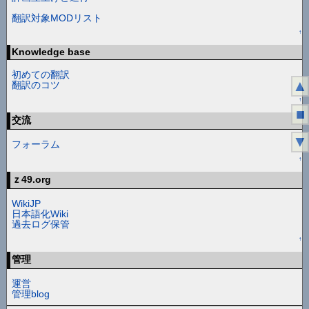
翻訳対象MODリスト
↑
Knowledge base
初めての翻訳
▲
翻訳のコツ
↑
■
交流
▼
フォーラム
↑
ｚ49.org
WikiJP
日本語化Wiki
過去ログ保管
↑
管理
運営
管理blog