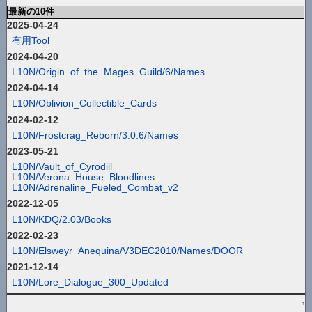
最新の10件
2025-04-24
有用Tool
2024-04-20
L10N/Origin_of_the_Mages_Guild/6/Names
2024-04-14
L10N/Oblivion_Collectible_Cards
2024-02-12
L10N/Frostcrag_Reborn/3.0.6/Names
2023-05-21
L10N/Vault_of_Cyrodiil
L10N/Verona_House_Bloodlines
L10N/Adrenaline_Fueled_Combat_v2
2022-12-05
L10N/KDQ/2.03/Books
2022-02-23
L10N/Elsweyr_Anequina/V3DEC2010/Names/DOOR
2021-12-14
L10N/Lore_Dialogue_300_Updated
↑