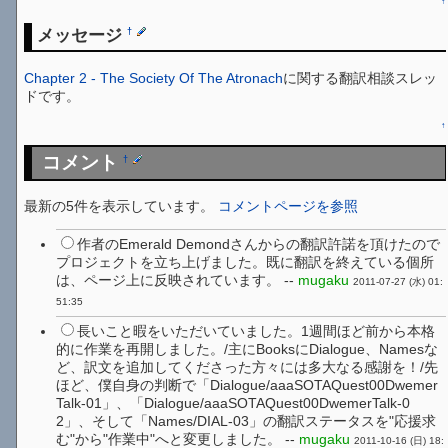
↑
メッセージ
†
Chapter 2 - The Society Of The Atronach
に関する翻訳相談スレッ
ドです。
↑
コメント
†
最新の5件を表示しています。
コメントページを参照
作者のEmerald Demondさんからの翻訳許諾を頂けたので
プロジェクトを立ち上げました。既に翻訳を終えている個所
は、ページ上に反映されています。 --
mugaku
2011-07-27 (水) 01:
51:35
長いこと暇をいただいていました。1週間ほど前から本格
的に作業を再開しました。/主にBooksにDialogue、Namesな
ど、訳文を追加してくださった方々には多大なる感謝を！/先
ほど、僕自身の判断で「Dialogue/aaaSOTAQuest00Dwemer
Talk-01」、「Dialogue/aaaSOTAQuest00DwemerTalk-0
2」、そして「Names/DIAL-03」の翻訳ステータスを"応援求
む"から"作業中"へと変更しました。 --
mugaku
2011-10-16 (日) 18: