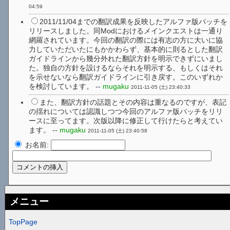
04:59
2011/11/04までの翻訳成果を反映したアルファ版パッチを
リリースしました。同Modにおけるメインクエストは一通り
網羅されています。今回の翻訳の際には有志の方に大いに協
力していただいたにもかかわらず、基本的に則るとした翻訳
ガイドラインから幾分外れた翻訳方針を明示できずにいまし
た。独自の方針を設けるならそれを明示する、もしくはそれ
を示せないなら翻訳ガイドラインに引き戻す。このいずれか
を検討しています。 --
mugaku
2011-11-05 (土) 23:40:33
また、翻訳方針の話題とその内容は重なるのですが、表記
の揺れについては認識しつつ今回のアルファ版パッチをリリ
ースに至ってます。次版以降に修正して行けたらと考えてい
ます。 --
mugaku
2011-11-05 (土) 23:40:58
お名前:
メニュー
TopPage