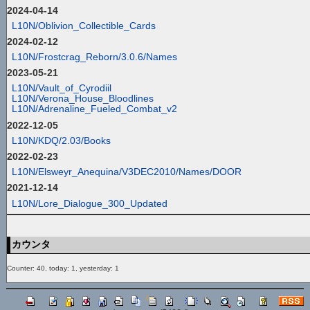
2024-04-14
L10N/Oblivion_Collectible_Cards
2024-02-12
L10N/Frostcrag_Reborn/3.0.6/Names
2023-05-21
L10N/Vault_of_Cyrodiil
L10N/Verona_House_Bloodlines
L10N/Adrenaline_Fueled_Combat_v2
2022-12-05
L10N/KDQ/2.03/Books
2022-02-23
L10N/Elsweyr_Anequina/V3DEC2010/Names/DOOR
2021-12-14
L10N/Lore_Dialogue_300_Updated
カウンタ
Counter: 40, today: 1, yesterday: 1