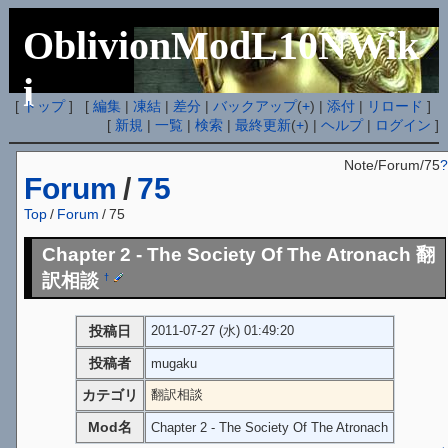
OblivionModL10NWik
i
[
トップ
] [
編集
|
凍結
|
差分
|
バックアップ
(
+
) |
添付
|
リロード
]
[
新規
|
一覧
|
検索
|
最終更新
(
+
) |
ヘルプ
|
ログイン
]
Note/Forum/75
?
Forum
/
75
Top
/
Forum
/
75
Chapter 2 - The Society Of The Atronach 翻
訳相談
†
投稿日
2011-07-27 (水) 01:49:20
投稿者
mugaku
カテゴリ
翻訳相談
Mod名
Chapter 2 - The Society Of The Atronach