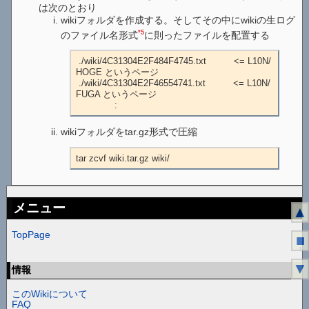
は次のとおり
wikiフォルダを作成する。そしてその中にwikiの生ログ
*5
のファイル名形式
に則ったファイルを配置する
 ./wiki/4C31304E2F484F4745.txt          <= L10N/
HOGE というページ

 ./wiki/4C31304E2F46554741.txt          <= L10N/
FUGA というページ

              :
wikiフォルダをtar.gz形式で圧縮
tar zcvf wiki.tar.gz wiki/
メニュー
▲
TopPage
■
↑
▼
情報
このWikiについて
FAQ