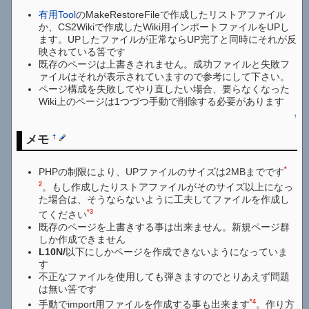
有用Tool
のMakeRestoreFileで作成したリストアファイル
か、CS2Wikiで作成したWiki用インポートファイルをUPし
ます。UPしたファイルが正常ならUP完了と同時にそれが反
映されている筈です
既存のページは上書きされません。成功ファイルと失敗フ
ァイルはそれが表示されていますので参考にして下さい。
ページ構成を失敗してやり直したい場合、要らなくなった
Wiki上のページは1つづつ手動で削除する必要があります
↑
メモ
†
*
PHPの制限により、UPファイルのサイズは2MBまでです
2
。もし作成したりストアファイルがそのサイズ以上になっ
た場合は、そうならないように工夫してファイルを作成し
*3
てください
既存のページを上書きする事は出来ません。新規ページ群
しか作成できません
L10N/
以下にしかページを作成できないようになっていま
す
不正なファイルを使用しても弾きますのでとりあえず問題
は無い筈です
*4
手動でimport用ファイルを作成する事も出来ます
。作り方