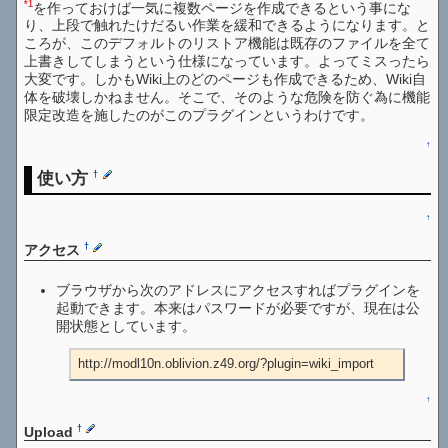
*1
を作っておけば一気に複数ページを作成できるという事にな
り、上段で触れたけだるい作業を緩和できるようになります。と
ころが、このデフォルトのリストア機能は既存のファイルを全て
上書きしてしまうという仕様になっています。よってミスったら
大変です。しかもWiki上のどのページも作成できるため、Wiki自
体を破壊しかねません。そこで、そのような危険を防ぐ為に機能
限定改造を施したのがこのプラグインというわけです。
↑
使い方
†
↑
†
アクセス
ブラウザから次のアドレスにアクセスすればプラグインを
起動できます。本来はパスワードが必要ですが、現在は公
開状態としています。
http://modl10n.oblivion.z49.org/?plugin=wiki_import
↑
†
Upload