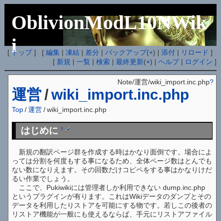
OblivionModL10NWik
i
[
トップ
] [
編集
|
凍結
|
差分
|
バックアップ
(
+
) |
添付
|
リロード
]
[
新規
|
一覧
|
検索
|
最終更新
(
+
) |
ヘルプ
|
ログイン
]
Note/運営/wiki_import.inc.php
?
運営
/
wiki_import.inc.php
Top
/
運営
/
wiki_import.inc.php
はじめに
†
新規の翻訳ページ群を作成する時はかなり面倒です。場合によ
っては分割を何度もする事になるため、全体ページ数はとんでも
ない数になりえます。その回数だけコピペをする事はかなりけだ
るい作業でしょう。
ここで、Pukiwikiには管理者しか利用できない dump.inc.php
というプラグインが有ります。これはWikiデータのダンプとその
データを利用したりストアを可能にする物です。若しこの後者の
リストア機能が一般にも使えるならば、手元にリストアファイル