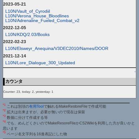
2023-05-21
L10N/Vault_of_Cyrodiil
L10N/Verona_House_Bloodlines
L10N/Adrenaline_Fueled_Combat_v2
2022-12-05
L10N/KDQ/2.03/Books
2022-02-23
L10N/Elsweyr_Anequina/V3DEC2010/Names/DOOR
2021-12-14
L10N/Lore_Dialogue_300_Updated
↑
カウンタ
Counter: 23, today: 2, yesterday: 1
*1
これは別項の
有用Tool
で触れるMakeRestoreFileで作成可能
*2
拡大は出来ますが、必要が無いので現在は保留
*3
数個に分けて作成する等
*4
でも、めんどくさいのでMakeResoreFileかCS2Wikiを利用した方が良いかと
思います
*5
ページ名文字列を16進表記にした物