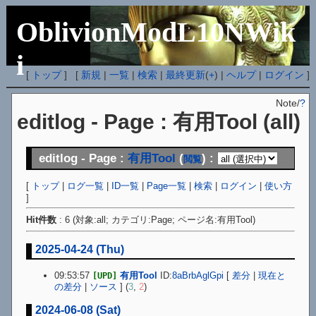
OblivionModL10NWik
i
[
トップ
] [
新規
|
一覧
|
検索
|
最終更新
(
+
) |
ヘルプ
|
ログイン
]
Note/
?
editlog - Page : 有用Tool (all)
editlog - Page :
有用Tool
(
) :
閲覧
[
トップ
|
ログ一覧
|
ID一覧
|
Page一覧
|
検索
|
ログイン
|
使い方
]
Hit件数
: 6 (対象:all; カテゴリ:Page; ページ名:有用Tool)
2025-04-24 (Thu)
09:53:57
有用Tool
ID:
8aBrbAglGpi
[
差分
|
現在と
[UPD]
の差分
|
ソース
] (
3
,
2
)
2024-06-08 (Sat)