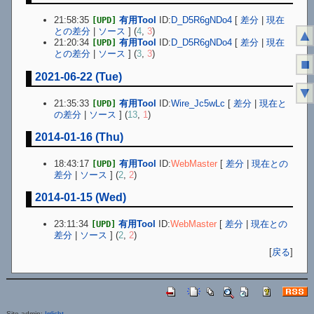
21:58:35
有用Tool
ID:
D_D5R6gNDo4
[
差分
|
現在
[UPD]
との差分
|
ソース
] (
4
,
3
)
▲
21:20:34
有用Tool
ID:
D_D5R6gNDo4
[
差分
|
現在
[UPD]
との差分
|
ソース
] (
3
,
3
)
■
2021-06-22 (Tue)
▼
21:35:33
有用Tool
ID:
Wire_Jc5wLc
[
差分
|
現在と
[UPD]
の差分
|
ソース
] (
13
,
1
)
2014-01-16 (Thu)
18:43:17
有用Tool
ID:
WebMaster
[
差分
|
現在との
[UPD]
差分
|
ソース
] (
2
,
2
)
2014-01-15 (Wed)
23:11:34
有用Tool
ID:
WebMaster
[
差分
|
現在との
[UPD]
差分
|
ソース
] (
2
,
2
)
[
戻る
]
Site admin:
Irrlicht