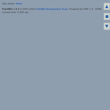
Site admin:
Irrlicht
▲
PukiWiki 1.5.3
© 2001-2020
PukiWiki Development Team
. Powered by PHP 7.4 : HTML
convert time: 0.002 sec.
■
▼