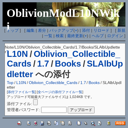
OblivionModL10NWik
i
[
トップ
] [
編集
|
差分
|
バックアップ
(
+
) |
添付
|
リロード
] [
新規
|
一覧
|
検索
|
最終更新
(
+
) |
ヘルプ
|
ログイン
]
Note/L10N/Oblivion_Collectible_Cards/1.7/Books/SLAlbUpdlette
L10N
/
Oblivion_Collectible_
r
?
Cards
/
1.7
/
Books
/
SLAlbUp
dletter
への添付
Top
/
L10N
/
Oblivion_Collectible_Cards
/
1.7
/
Books
/
SLAlbUpdl
etter
[
添付ファイル一覧
] [
全ページの添付ファイル一覧
]
アップロード可能最大ファイルサイズは 1,024KB です。
添付ファイル:
管理者パスワード: