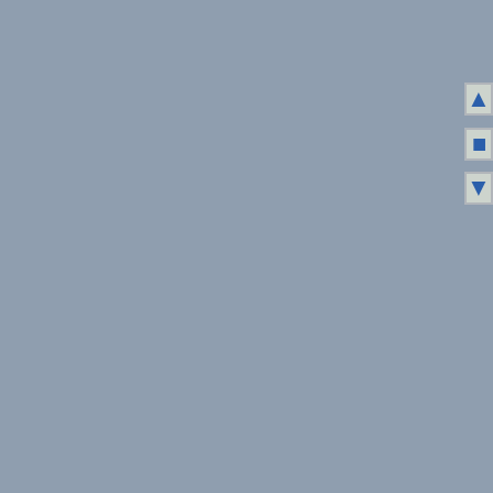
▲
■
▼