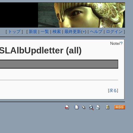
[
トップ
] [
新規
|
一覧
|
検索
|
最終更新
(
+
) |
ヘルプ
|
ログイン
]
Note/
?
SLAlbUpdletter (all)
[
戻る
]