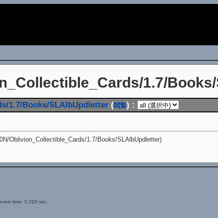
i
on_Collectible_Cards/1.7/Books/
ds/1.7/Books/SLAlbUpdletter
(
) :
閲覧
_Collectible_Cards/1.7/Books/SLAlbUpdletter)
vert time: 0.220 sec.