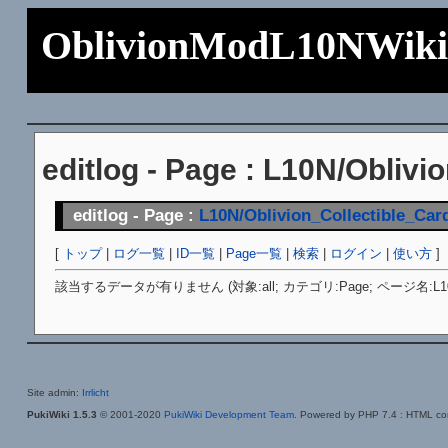
OblivionModL10NWik
editlog - Page : L10N/Oblivi
editlog - Page :
L10N/Oblivion_Collectible_Car
[
トップ
|
ログ一覧
|
ID一覧
|
Page一覧
|
検索
|
ログイン
|
使い方
]
該当するデータが有りません (対象:all; カテゴリ:Page; ページ名:L10N/Oblivion
Site admin:
Irrlicht
PukiWiki 1.5.3
© 2001-2020
PukiWiki Development Team
. Powered by PHP 7.4 : HTML con