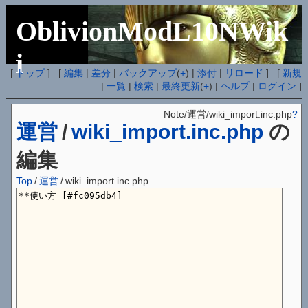
OblivionModL10NWik
i
[
トップ
] [
編集
|
差分
|
バックアップ
(
+
) |
添付
|
リロード
] [
新規
|
一覧
|
検索
|
最終更新
(
+
) |
ヘルプ
|
ログイン
]
Note/運営/wiki_import.inc.php
?
運営
/
wiki_import.inc.php
の
編集
Top
/
運営
/
wiki_import.inc.php