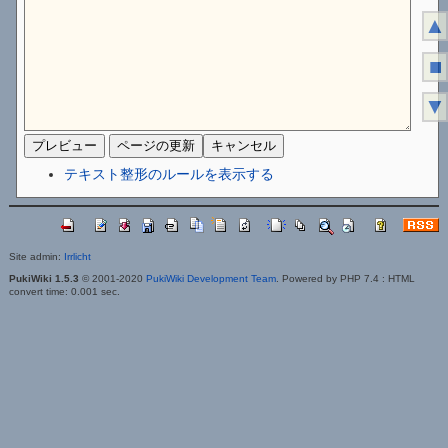
▲
■
▼
テキスト整形のルールを表示する
Site admin:
Irrlicht
PukiWiki 1.5.3
© 2001-2020
PukiWiki Development Team
. Powered by PHP 7.4 : HTML
convert time: 0.001 sec.