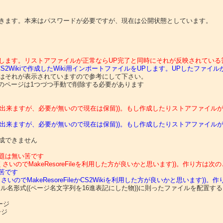
アファイルをUPします。リストアファイルが正常ならUP完了と同時にそれが反映されてい
ファイルか、CS2Wikiで作成したWiki用インポートファイルをUPします。UPし
はそれが表示されていますので参考にして下さい。

拡大は出来ますが、必要が無いので現在は保留))。もし作成したりストアファイ
拡大は出来ますが、必要が無いので現在は保留))。もし作成したりストアファイ
成できません

題は無い筈です
のでMakeResoreFileを利用した方が良いかと思います))。作り方は次
筈です
いのでMakeResoreFileかCS2Wikiを利用した方が良いかと思います))
イル名形式((ページ名文字列を16進表記にした物))に則ったファイルを配置する
