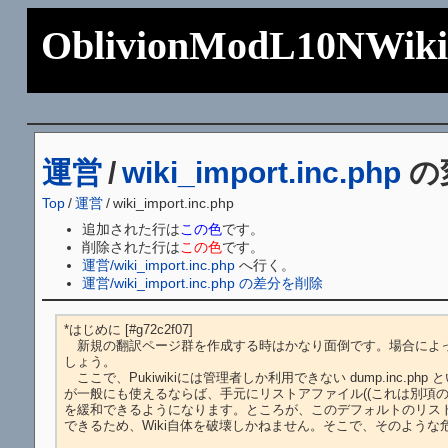
OblivionModL10NWik
運営
/
wiki_import.inc.php
の
Top
/
運営
/
wiki_import.inc.php
追加された行は
この色
です。
削除された行は
この色
です。
運営/wiki_import.inc.php
へ行く。
運営/wiki_import.inc.php の差分を削除
*はじめに [#g72c2f07]

　新規の翻訳ページ群を作成する時はかなり面倒です。場合によ
しょう。

　ここで、Pukiwikiには管理者しか利用できない dump.i
が一般にも使えるならば、手元にリストアファイル((これは別項の[[有
を緩和できるようになります。ところが、このデフォルトのリスト
できるため、Wiki自体を破壊しかねません。そこで、そのような