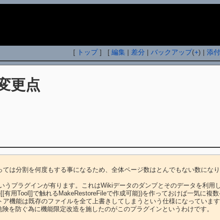
i
[
トップ
] [
編集
|
差分
|
バックアップ
(
+
) |
添
変更点
っては分割を何度もする事になるため、全体ページ数はとんでもない数になり
nc.php というプラグインが有ります。これはWikiデータのダンプとそのデー
用Tool]]で触れるMakeRestoreFileで作成可能))を作っておけば
ア機能は既存のファイルを全て上書きしてしまうという仕様になっています。
危険を防ぐ為に機能限定改造を施したのがこのプラグインというわけです。
