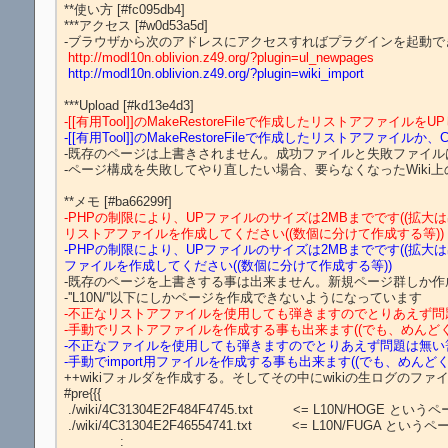
**使い方 [#fc095db4]

***アクセス [#w0d53a5d]

 http://modl10n.oblivion.z49.org/?plugin=ul_newpages
 http://modl10n.oblivion.z49.org/?plugin=wiki_import
-[[有用Tool]]のMakeRestoreFileで作成したリスト
-[[有用Tool]]のMakeRestoreFileで作成したリストア
-既存のページは上書きされません。成功ファイルと失敗ファイル
-PHPの制限により、UPファイルのサイズは2MBまでです((
リストアファイルを作成してください((数個に分けて作成する等))
-PHPの制限により、UPファイルのサイズは2MBまでです((
ファイルを作成してください((数個に分けて作成する等))
-既存のページを上書きする事は出来ません。新規ページ群しか作
-不正なリストアファイルを使用しても弾きますのでとりあえず問
-手動でリストアファイルを作成する事も出来ます((でも、めんどくさい
-不正なファイルを使用しても弾きますのでとりあえず問題は無い
-手動でimport用ファイルを作成する事も出来ます((でも、めんどくさ
++wikiフォルダを作成する。そしてその中にwikiの生ログのファ
#pre{{{

 ./wiki/4C31304E2F484F4745.txt          <= L10N/HOGE というページ

 ./wiki/4C31304E2F46554741.txt          <= L10N/FUGA というページ

              :
