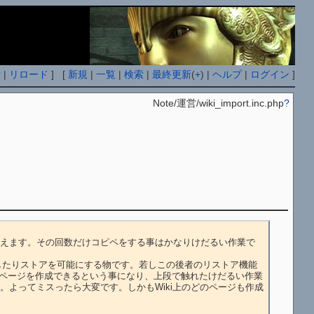
付
|
リロード
] [
新規
|
一覧
|
検索
|
最終更新
(
+
) |
ヘルプ
|
ログイン
]
Note/運営/wiki_import.inc.php
?
えます。その回数だけコピペをする事はかなりけだるい作業で
タを利用したりストアを可能にする物です。若しこの後者のリストア機能
一気に複数ページを作成できるという事になり、上段で触れたけだるい作業
よってミスったら大変です。しかもWiki上のどのページも作成