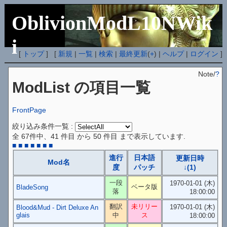
OblivionModL10NWik
i
[
トップ
] [
新規
|
一覧
|
検索
|
最終更新
(
+
) |
ヘルプ
|
ログイン
]
Note/
?
ModList の項目一覧
FrontPage
絞り込み条件一覧 :
全 67件中、41 件目 から 50 件目 まで表示しています.
■
■
■
■
■
■
■
進行
日本語
更新日時
Mod名
度
パッチ
↓(1)
一段
1970-01-01 (木)
ベータ版
BladeSong
落
18:00:00
翻訳
未リリー
1970-01-01 (木)
Blood&Mud - Dirt Deluxe An
glais
中
ス
18:00:00