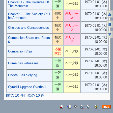
一段
1970-01-01 (木)
Chapter 1 - The Dwarves Of
ベータ版
The Mountain
落
18:00:00
▲
翻訳
未リリー
1970-01-01 (木)
Chapter 2 - The Society Of T
he Atronach
中
ス
18:00:00
■
翻訳
未リリー
1970-01-01 (木)
Choices and Consequences
中
ス
18:00:00
▼
翻訳
未リリー
1970-01-01 (木)
Companion Share and Recru
it
中
ス
18:00:00
応援
1970-01-01 (木)
ベータ版
Companion Vilja
求む
18:00:00
一段
1970-01-01 (木)
ベータ版
Crime has witnesses
落
18:00:00
一段
1970-01-01 (木)
ベータ版
Crystal Ball Scrying
落
18:00:00
一段
1970-01-01 (木)
ベータ版
Cyrodiil Upgrade Overhaul
落
18:00:00
[前の 10 件]
[次の 10 件]