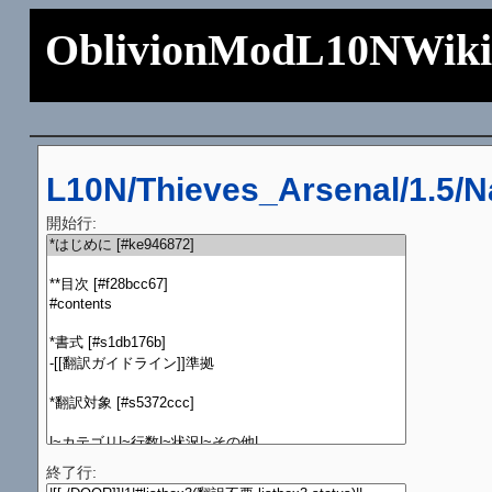
OblivionModL10NWik
L10N/Thieves_Arsenal/1.5/
開始行:
終了行: