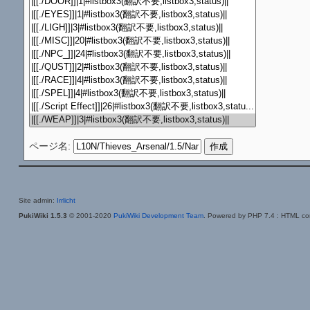
ページ名:
Site admin:
Irrlicht
PukiWiki 1.5.3
© 2001-2020
PukiWiki Development Team
. Powered by PHP 7.4 : HTML con