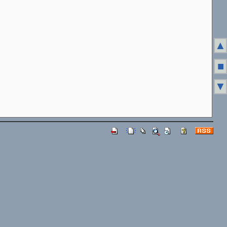
▲
■
▼