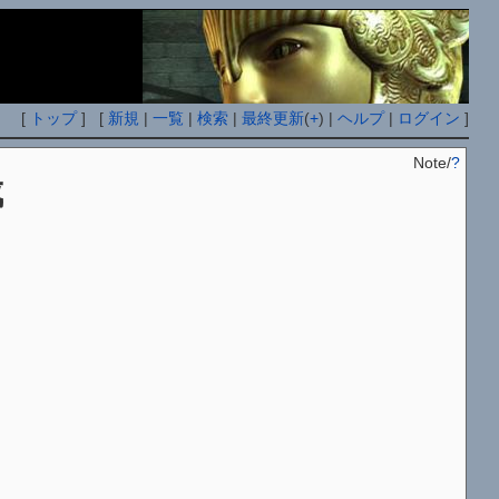
[
トップ
] [
新規
|
一覧
|
検索
|
最終更新
(
+
) |
ヘルプ
|
ログイン
]
Note/
?
成