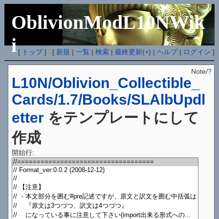
OblivionModL10NWik
i
[
トップ
] [
新規
|
一覧
|
検索
|
最終更新
(
+
) |
ヘルプ
|
ログイン
]
Note/
?
L10N/Oblivion_Collectible_
Cards/1.7/Books/SLAlbUpdl
etter
をテンプレートにして
作成
開始行: