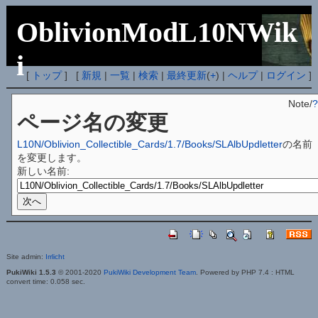
OblivionModL10NWik
i
[
トップ
] [
新規
|
一覧
|
検索
|
最終更新
(
+
) |
ヘルプ
|
ログイン
]
Note/
?
ページ名の変更
L10N/Oblivion_Collectible_Cards/1.7/Books/SLAlbUpdletter
の名前
を変更します。
新しい名前:
Site admin:
Irrlicht
PukiWiki 1.5.3
© 2001-2020
PukiWiki Development Team
. Powered by PHP 7.4 : HTML
convert time: 0.058 sec.