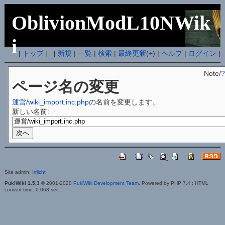
OblivionModL10NWik
i
[
トップ
] [
新規
|
一覧
|
検索
|
最終更新
(
+
) |
ヘルプ
|
ログイン
]
Note/
?
ページ名の変更
運営/wiki_import.inc.php
の名前を変更します。
新しい名前:
Site admin:
Irrlicht
PukiWiki 1.5.3
© 2001-2020
PukiWiki Development Team
. Powered by PHP 7.4 : HTML
convert time: 0.063 sec.