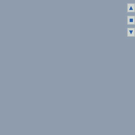
▲
■
▼