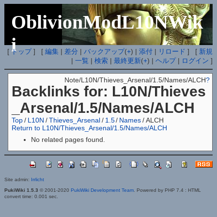
OblivionModL10NWik
i
[
トップ
] [
編集
|
差分
|
バックアップ
(
+
) |
添付
|
リロード
] [
新規
|
一覧
|
検索
|
最終更新
(
+
) |
ヘルプ
|
ログイン
]
Note/L10N/Thieves_Arsenal/1.5/Names/ALCH
?
Backlinks for: L10N/Thieves
_Arsenal/1.5/Names/ALCH
Top
/
L10N
/
Thieves_Arsenal
/
1.5
/
Names
/
ALCH
Return to L10N/Thieves_Arsenal/1.5/Names/ALCH
No related pages found.
Site admin:
Irrlicht
PukiWiki 1.5.3
© 2001-2020
PukiWiki Development Team
. Powered by PHP 7.4 : HTML
convert time: 0.001 sec.