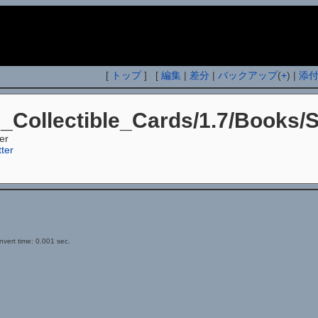
i
[
トップ
] [
編集
|
差分
|
バックアップ
(
+
) |
添
n_Collectible_Cards/1.7/Books/
er
ter
vert time: 0.001 sec.