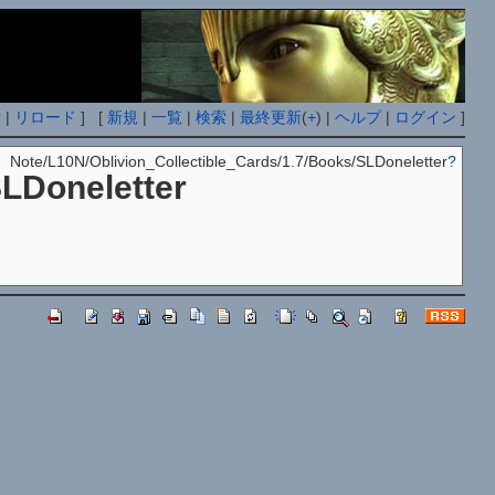
付
|
リロード
] [
新規
|
一覧
|
検索
|
最終更新
(
+
) |
ヘルプ
|
ログイン
]
Note/L10N/Oblivion_Collectible_Cards/1.7/Books/SLDoneletter
?
SLDoneletter