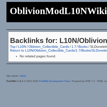
OblivionModL10NWik
Backlinks for: L10N/Oblivio
Top
/
L10N
/
Oblivion_Collectible_Cards
/
1.7
/
Books
/
SLDonelett
Return to L10N/Oblivion_Collectible_Cards/1.7/Books/SLDonelet
No related pages found.
Site admin:
Irrlicht
PukiWiki 1.5.3
© 2001-2020
PukiWiki Development Team
. Powered by PHP 7.4 : HTML con