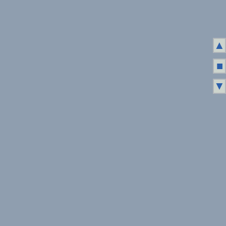
▲
■
▼