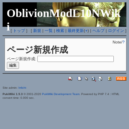
OblivionModL10NWik
i
[
トップ
] [
新規
|
一覧
|
検索
|
最終更新
(
+
) |
ヘルプ
|
ログイン
]
Note/
?
ページ新規作成
ページ新規作成:
Site admin:
Irrlicht
PukiWiki 1.5.3
© 2001-2020
PukiWiki Development Team
. Powered by PHP 7.4 : HTML
convert time: 0.000 sec.