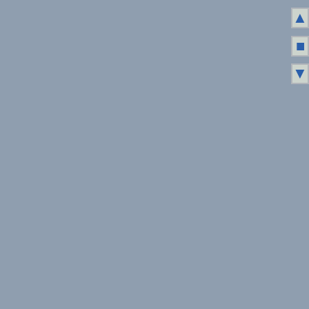
▲
■
▼