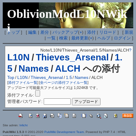
OblivionModL10NWik
i
[
トップ
] [
編集
|
差分
|
バックアップ
(
+
) |
添付
|
リロード
] [
新規
|
一覧
|
検索
|
最終更新
(
+
) |
ヘルプ
|
ログイン
]
Note/L10N/Thieves_Arsenal/1.5/Names/ALCH
?
L10N
/
Thieves_Arsenal
/
1.
5
/
Names
/
ALCH
への添付
Top
/
L10N
/
Thieves_Arsenal
/
1.5
/
Names
/
ALCH
[
添付ファイル一覧
] [
全ページの添付ファイル一覧
]
アップロード可能最大ファイルサイズは 1,024KB です。
添付ファイル:
管理者パスワード:
Site admin:
Irrlicht
PukiWiki 1.5.3
© 2001-2020
PukiWiki Development Team
. Powered by PHP 7.4 : HTML
convert time: 0.001 sec.