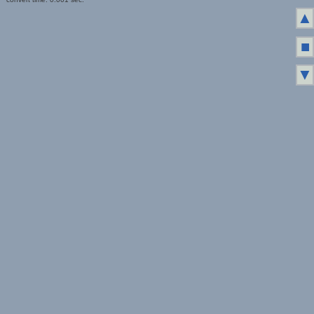
▲
■
▼