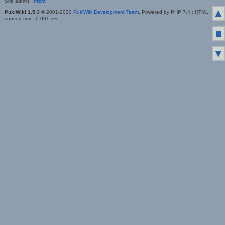
Site admin:
Irrlicht
▲
PukiWiki 1.5.3
© 2001-2020
PukiWiki Development Team
. Powered by PHP 7.4 : HTML
convert time: 0.001 sec.
■
▼