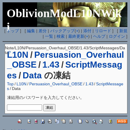
OblivionModL10NWik
i
[
トップ
] [
編集
|
差分
|
バックアップ
(
+
) |
添付
|
リロード
] [
新規
|
一覧
|
検索
|
最終更新
(
+
) |
ヘルプ
|
ログイン
]
Note/L10N/Persuasion_Overhaul_OBSE/1.43/ScriptMessages/Da
L10N
/
Persuasion_Overhaul
ta
?
_OBSE
/
1.43
/
ScriptMessag
es
/
Data
の凍結
Top
/
L10N
/
Persuasion_Overhaul_OBSE
/
1.43
/
ScriptMessage
s
/
Data
凍結用のパスワードを入力してください。