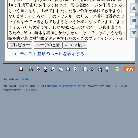
▲
■
▼
テキスト整形のルールを表示する
Site admin:
Irrlicht
PukiWiki 1.5.3
© 2001-2020
PukiWiki Development Team
. Powered by PHP 7.4 : HTML
convert time: 0.001 sec.