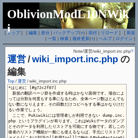
OblivionModL10NWik
i
[
トップ
] [
編集
|
差分
|
バックアップ
(
+
) |
添付
|
リロード
] [
新規
|
一覧
|
検索
|
最終更新
(
+
) |
ヘルプ
|
ログイン
]
Note/運営/wiki_import.inc.php
?
運営
/
wiki_import.inc.php
の
編集
Top
/
運営
/
wiki_import.inc.php