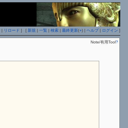
付
|
リロード
] [
新規
|
一覧
|
検索
|
最終更新
(
+
) |
ヘルプ
|
ログイン
]
Note/有用Tool
?