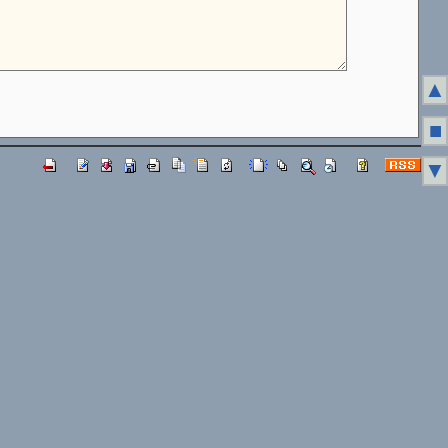
▲
■
▼