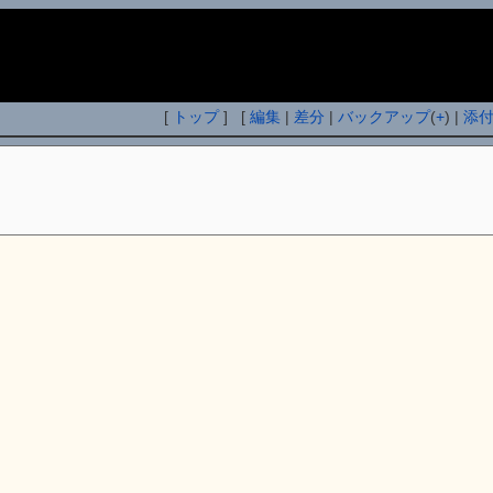
i
[
トップ
] [
編集
|
差分
|
バックアップ
(
+
) |
添