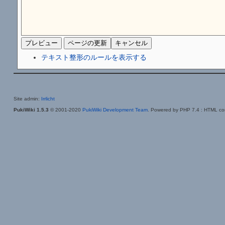
テキスト整形のルールを表示する
Site admin:
Irrlicht
PukiWiki 1.5.3
© 2001-2020
PukiWiki Development Team
. Powered by PHP 7.4 : HTML con