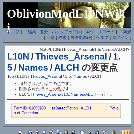
OblivionModL10NWik
i
[
トップ
] [
編集
|
差分
|
バックアップ
(
+
) |
添付
|
リロード
] [
新規
|
一覧
|
検索
|
最終更新
(
+
) |
ヘルプ
|
ログイン
]
Note/L10N/Thieves_Arsenal/1.5/Names/ALCH
?
L10N
/
Thieves_Arsenal
/
1.
5
/
Names
/
ALCH
の変更点
Top
/
L10N
/
Thieves_Arsenal
/
1.5
/
Names
/
ALCH
追加された行は
この色
です。
削除された行は
この色
です。
L10N/Thieves_Arsenal/1.5/Names/ALCH
へ行く。
FormID: 01003930	taDetectPotion	ALCH	 	Potio
n of Detection