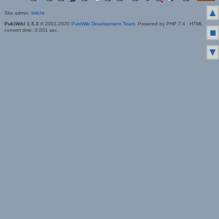
▲
Site admin:
Irrlicht
PukiWiki 1.5.3
© 2001-2020
PukiWiki Development Team
. Powered by PHP 7.4 : HTML
■
convert time: 0.001 sec.
▼