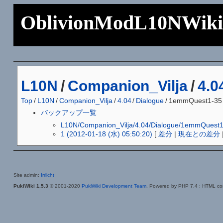
OblivionModL10NWik
L10N
/
Companion_Vilja
/
4.0
Top
/
L10N
/
Companion_Vilja
/
4.04
/
Dialogue
/
1emmQuest1-35
バックアップ一覧
L10N/Companion_Vilja/4.04/Dialogue/1emm
1 (2012-01-18 (水) 05:50:20)
[
差分
|
現在との差分
Site admin:
Irrlicht
PukiWiki 1.5.3
© 2001-2020
PukiWiki Development Team
. Powered by PHP 7.4 : HTML con