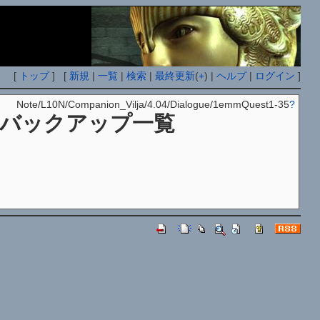
[
トップ
] [
新規
|
一覧
|
検索
|
最終更新
(
+
) |
ヘルプ
|
ログイン
]
Note/L10N/Companion_Vilja/4.04/Dialogue/1emmQuest1-35
?
バックアップ一覧