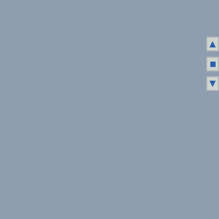
▲
■
▼