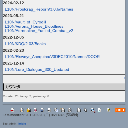
2024-02-12
L10N/Frostcrag_Reborn/3.0.6/Names
2023-05-21
L10N/Vault_of_Cyrodiil
L10N/Verona_House_Bloodlines
L10N/Adrenaline_Fueled_Combat_v2
2022-12-05
L10N/KDQ/2.03/Books
2022-02-23
L10N/Elsweyr_Anequina/V3DEC2010/Names/DOOR
2021-12-14
L10N/Lore_Dialogue_300_Updated
↑
カウンタ
Counter: 23, today: 2, yesterday: 0
(5648d)
Last-modified: 2011-02-20 (日) 06:14:46
Site admin:
Irrlicht