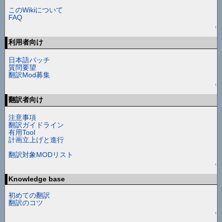
このWikiについて
FAQ
↑
利用者向け
日本語パッチ
質問要望
翻訳Mod募集
↑
翻訳者向け
注意事項
翻訳ガイドライン
有用Tool
計画立上げと進行
翻訳対象MODリスト
↑
Knowledge base
初めての翻訳
翻訳のコツ
↑