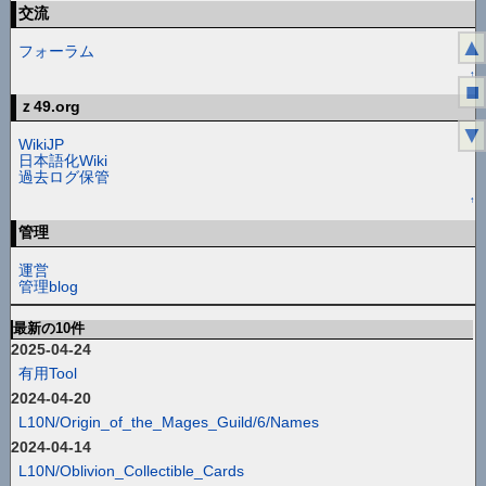
交流
▲
フォーラム
↑
■
ｚ49.org
▼
WikiJP
日本語化Wiki
過去ログ保管
↑
管理
運営
管理blog
最新の10件
2025-04-24
有用Tool
2024-04-20
L10N/Origin_of_the_Mages_Guild/6/Names
2024-04-14
L10N/Oblivion_Collectible_Cards