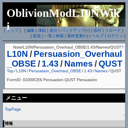
OblivionModL10NWik
i
[
トップ
] [
編集
|
凍結
|
差分
|
バックアップ
(
+
) |
添付
|
リロード
]
[
新規
|
一覧
|
検索
|
最終更新
(
+
) |
ヘルプ
|
ログイン
]
Note/L10N/Persuasion_Overhaul_OBSE/1.43/Names/QUST
?
L10N
/
Persuasion_Overhaul
_OBSE
/
1.43
/
Names
/
QUST
Top
/
L10N
/
Persuasion_Overhaul_OBSE
/
1.43
/
Names
/
QUST
FormID: 01000CE6 Persuasion QUST Persuasion
メニュー
TopPage
↑
情報