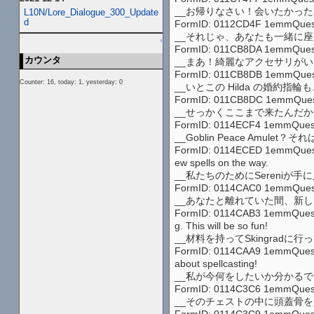
__お帰りなさい！会いたかっ
L10N/Lore_Dialogue_300_Update
d
FormID: 0112CD4F 1emmQuest1 
__それじゃ、あなたも一緒に
↑
FormID: 011CB8DA 1emmQuest1 8
カウンタ
__まあ！綺麗なアクセサリが
FormID: 011CB8DB 1emmQuest1 8
Counter: 16, today: 1, yesterday: 0
__いとこの Hilda の婚約
FormID: 011CB8DC 1emmQuest1 8
__せっかくここまで来たんだ
FormID: 0114ECF4 1emmQuest1 88q
__Goblin Peace Am
FormID: 0114ECED 1emmQuest1 8
ew spells on the way.
__私たちのためにSereni
FormID: 0114CAC0 1emmQuest1 8
__あなたと離れていた間、新
FormID: 0114CAB3 1emmQuest1 88
g. This will be so fun!
__材料を持ってSkingra
FormID: 0114CAA9 1emmQuest1 88
about spellcasting!
__私が今何をしたいか分かるでし
FormID: 0114C3C6 1emmQuest1 8
__そのチェストの中に頭蓋骨
FormID: 0114C3C9 1emmQuest1 8