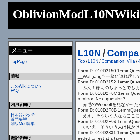
OblivionModL10NWik
メニュー
L10N
/
Compan
Top
/
L10N
/
Companion_Vilja
/
TopPage
↑
FormID: 010D2150 1emmQuest1 AA
情報
__Wolfgangも一緒に連れ
FormID: 010D2152 1emmQuest1 
このWikiについて
__ふん！ほんのちょっとでも
FAQ
FormID: 010D2F0C 1emmQuest1 A
↑
a mirror. Next question?
__赤毛のWoodelfを見な
利用者向け
FormID: 010D2F0B 1emmQuest1 A
日本語パッチ
__ええ、そういう人ならここ
質問要望
FormID: 010D2F09 1emmQuest1
翻訳Mod募集
__いいえ、そういう人は見か
↑
FormID: 010D2831 1emmQuest1 A
翻訳者向け
eeded to rest at a tavern.