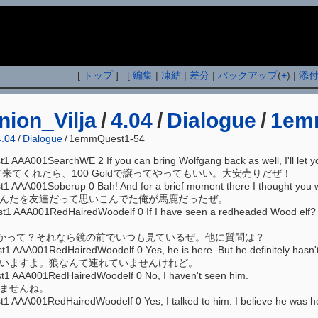
i
[
トップ
] [
編集
|
凍結
|
差分
|
バックアップ
(
+
) |
添
ion_Vilja
/
4.04
/
Dialogue
/
1em
4.04
/
Dialogue
/
1emmQuest1-54
A001SearchWE 2 If you can bring Wolfgang back as well, I'll let you 
戻して来てくれたら、100 Goldで譲ってやってもいい。大安売りだぜ！
AAA001Soberup 0 Bah! And for a brief moment there I thought you w
あんたを友達だって思いこんでた俺が馬鹿だったぜ。
AA001RedHairedWoodelf 0 If I have seen a redheaded Wood elf? I tell
かったかって？それなら鏡の前でいつも見ているぜ。他に質問は？
AA001RedHairedWoodelf 0 Yes, he is here. But he definitely hasn't g
にいますよ。狼なんて連れていませんけれど。
 AAA001RedHairedWoodelf 0 No, I haven't seen him.
けませんね。
AA001RedHairedWoodelf 0 Yes, I talked to him. I believe he was headi