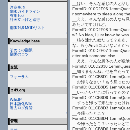
__はい、そんな感じの人と話しま
注意事項
FormID: 010D2F06 1emmQuest1 A
翻訳ガイドライン
r somewhere to sleep along the
有用Tool
__ええ、そんな感じの人なら見ま
計画立上げと進行
みたいですけれど。
翻訳対象MODリスト
FormID: 010D2F08 1emmQuest1 A
↑
w? No idea, I just know he was 
__狼を連れた奴だって？ああ
Knowledge base
な。もうAnvilにはいないんだ
初めての翻訳
FormID: 010D2F07 1emmQuest1 A
翻訳のコツ
etter ask someone else.
↑
__ええ、そんな風体の人が危
FormID: 010D2830 1emmQuest1
交流
__知りませんね。他を当たっ
FormID: 011CB8D1 1emmQuest1 
フォーラム
__お帰りなさい！もう戻った
↑
FormID: 011CB8D5 1emmQuest1
ｚ49.org
__いったいどこに行ってたの？
FormID: 011CB8D9 1emmQuest1
WikiJP
__ずっと帰って来なかったけ
日本語化Wiki
過去ログ保管
FormID: 011CB8D3 1emmQuest1
__今帰ったとこ？
↑
FormID: 011CB8D4 1emmQuest1 
管理
__今帰ったとこ？いったいど
FormID: 011CB8D6 1emmQuest1