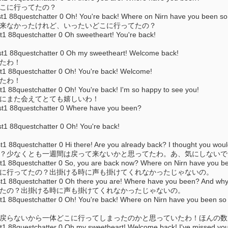
どこに行ってたの？
88questchatter 0 Oh! You're back! Where on Nirn have you been so
て来なかったけれど、いったいどこに行ってたの？
88questchatter 0 Oh sweetheart! You're back!
 88questchatter 0 Oh my sweetheart! Welcome back!
てたわ！
88questchatter 0 Oh! You're back! Welcome!
てたわ！
8questchatter 0 Oh! You're back! I'm so happy to see you!
たにまた会えてとても嬉しいわ！
 88questchatter 0 Where have you been?
88questchatter 0 Oh! You're back!
questchatter 0 Hi there! Are you already back? I thought you would s
こ？少なくとも一週間は戻って来ないかと思ってたわ。あ、気にしない
88questchatter 0 So, you are back now? Where on Nirn have you bee
こに行ってたの？出掛ける時に声も掛けてくれなかったじゃないの。
88questchatter 0 Oh there you are! Where have you been? And why d
てたの？出掛ける時に声も掛けてくれなかったじゃないの。
8questchatter 0 Oh! You're back! Where on Nirn have you been so lon
と戻らないから一体どこに行ってしまったのかと思っていたわ！ほんの
88questchatter 0 Oh my sweetheart! Welcome back! I've missed yo