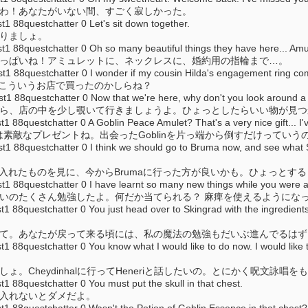
たわ！あなたがいない間、すごく寂しかった。
88questchatter 0 Let's sit down together.
座りましょ。
8questchatter 0 Oh so many beautiful things they have here... Amul
いっぱいね！アミュレットに、ネックレスに、婚約用の指輪まで…。
8questchatter 0 I wonder if my cousin Hilda's engagement ring comes
指輪もこういうお店で買ったのかしらね？
8questchatter 0 Now that we're here, why don't you look around a lit
から、店の中を少し覗いて行きましょうよ。ひょっとしたらいい物が見
uestchatter 0 A Goblin Peace Amulet? That's a very nice gift... I've 
ulet？それは素敵なプレゼントね。出会ったGoblinを片っ端から倒すだけ
8questchatter 0 I think we should go to Bruma now, and see what Ser
が手に入れたものを見に、今からBrumaに行った方が良いかも。ひょっ
8questchatter 0 I have learnt so many new things while you were aw
しいのたくさん勉強したよ。何だか当てられる？ 麻痺を使えるようにな
questchatter 0 You just head over to Skingrad with the ingredients. W
dに行って。あなたが戻って来る頃には、私の魔法の勉強もだいぶ進んでるは
questchatter 0 You know what I would like to do now. I would like to 
ょ。Cheydinhalに行ってHeneriと話したいの。とにかく呪文詠唱
8questchatter 0 You must put the skull in that chest.
を入れないとダメだよ。
8questchatter 0 Wasn't the Potion of Goblin Essence in that chest? P