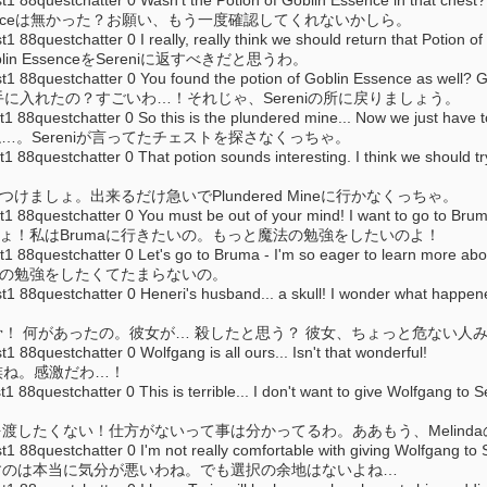
Essenceは無かった？お願い、もう一度確認してくれないかしら。
questchatter 0 I really, really think we should return that Potion of 
blin EssenceをSereniに返すべきだと思うわ。
questchatter 0 You found the potion of Goblin Essence as well? Great
Essenceを手に入れたの？すごいわ…！それじゃ、Sereniの所に戻りましょう。
questchatter 0 So this is the plundered mine... Now we just have to 
いたわね…。Sereniが言ってたチェストを探さなくっちゃ。
uestchatter 0 That potion sounds interesting. I think we should try to
けましょ。出来るだけ急いでPlundered Mineに行かなくっちゃ。
questchatter 0 You must be out of your mind! I want to go to Bruma -
ょ！私はBrumaに行きたいの。もっと魔法の勉強をしたいのよ！
8questchatter 0 Let's go to Bruma - I'm so eager to learn more abou
詠唱の勉強をしたくてたまらないの。
questchatter 0 Heneri's husband... a skull! I wonder what happened 
 頭蓋骨！ 何があったの。彼女が… 殺したと思う？ 彼女、ちょっと危ない
questchatter 0 Wolfgang is all ours... Isn't that wonderful!
家族ね。感激だわ…！
questchatter 0 This is terrible... I don't want to give Wolfgang to S
angを渡したくない！仕方がないって事は分かってるわ。ああもう、Melindaのせいで
questchatter 0 I'm not really comfortable with giving Wolfgang to Se
iに引き渡すのは本当に気分が悪いわね。でも選択の余地はないよね…