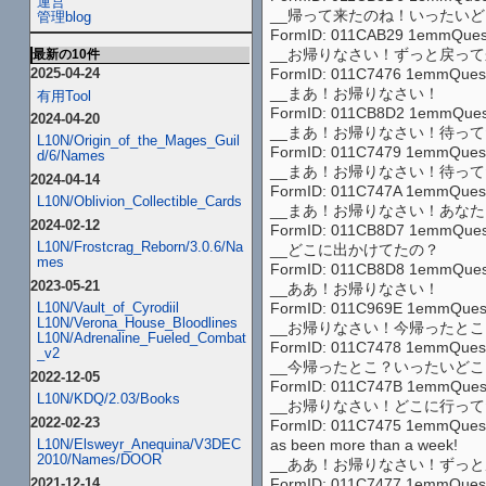
運営
__帰って来たのね！いったい
管理blog
FormID: 011CAB29 1emmQuest1 
__お帰りなさい！ずっと戻っ
最新の10件
FormID: 011C7476 1emmQuest1 
2025-04-24
__まあ！お帰りなさい！
有用Tool
FormID: 011CB8D2 1emmQuest1
2024-04-20
__まあ！お帰りなさい！待っ
L10N/Origin_of_the_Mages_Guil
FormID: 011C7479 1emmQuest1 
d/6/Names
__まあ！お帰りなさい！待っ
2024-04-14
FormID: 011C747A 1emmQuest1 8
L10N/Oblivion_Collectible_Cards
__まあ！お帰りなさい！あな
2024-02-12
FormID: 011CB8D7 1emmQuest1
L10N/Frostcrag_Reborn/3.0.6/Na
__どこに出かけてたの？
mes
FormID: 011CB8D8 1emmQuest1 
2023-05-21
__ああ！お帰りなさい！
FormID: 011C969E 1emmQuest1 88
L10N/Vault_of_Cyrodiil
L10N/Verona_House_Bloodlines
__お帰りなさい！今帰ったと
L10N/Adrenaline_Fueled_Combat
FormID: 011C7478 1emmQuest1 
_v2
__今帰ったとこ？いったいど
2022-12-05
FormID: 011C747B 1emmQuest1 
L10N/KDQ/2.03/Books
__お帰りなさい！どこに行っ
2022-02-23
FormID: 011C7475 1emmQuest1 8
as been more than a week!
L10N/Elsweyr_Anequina/V3DEC
2010/Names/DOOR
__ああ！お帰りなさい！ずっ
2021-12-14
FormID: 011C7477 1emmQuest1 