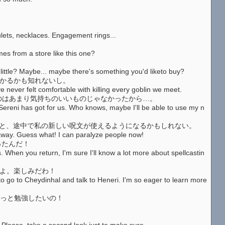
ets, necklaces. Engagement rings...
 from a store like this one?
tle? Maybe... maybe there's something you'd liketo buy?
つかるかも知れないし。
never felt comfortable with killing every goblin we meet.
っていうのはあまり気持ちのいいものじゃなかったから…。
eni has got for us. Who knows, maybe I'll be able to use my n
とすると、途中で私の新しい呪文が使えるようになるかもしれない。
ay. Guess what! I can paralyze people now!
ったんだ！
hen you return, I'm sure I'll know a lot more about spellcastin
ずよ。楽しみだわ！
go to Cheydinhal and talk to Heneri. I'm so eager to learn more
をもっと勉強したいの！
lease, take a second look just to make sure.