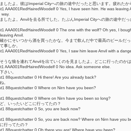
したよ。彼はImperial Cityへの旅の途中だったと思います。疲れ
AA001RedHairedWoodelf 0 Yes, I have seen him. He was leaving Anvil -
 way.
したよ。Anvilを去る所でした。たぶんImperial Cityへの旅の
AA001RedHairedWoodelf 0 The one with the wolf? Oh yes, I bought s
leaving Anvil.
、確かにそいつから酒を買ったかな。今まで飲んだ中で最高のビールだ
って事しか。
AA001RedHairedWoodelf 0 Yes, I saw him leave Anvil with a dangerou
険そうな狼を連れてAnvilを出ていくのを見ましたよ。どこに行ったの
 AAA001RedHairedWoodelf 0 No idea. Ask someone else.
て下さい。
88questchatter 0 Hi there! Are you already back?
のね。
 88questchatter 0 Where on Nirn have you been?
 88questchatter 0 Where on Nirn have you been so long?
れど、いったいどこに行ってたの？
 88questchatter 0 So, you are back now?
88questchatter 0 So, you are back now? Where on Nirn have you 
こに行ってたの？
 88questchatter 0 Oh there you are! Where have you been?