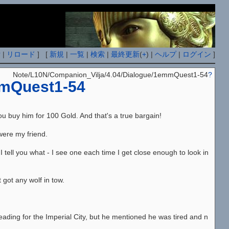
付
|
リロード
] [
新規
|
一覧
|
検索
|
最終更新
(
+
) |
ヘルプ
|
ログイン
]
Note/L10N/Companion_Vilja/4.04/Dialogue/1emmQuest1-54
?
mQuest1-54
buy him for 100 Gold. And that's a true bargain!
ere my friend.
 you what - I see one each time I get close enough to look in
ot any wolf in tow.
ng for the Imperial City, but he mentioned he was tired and n