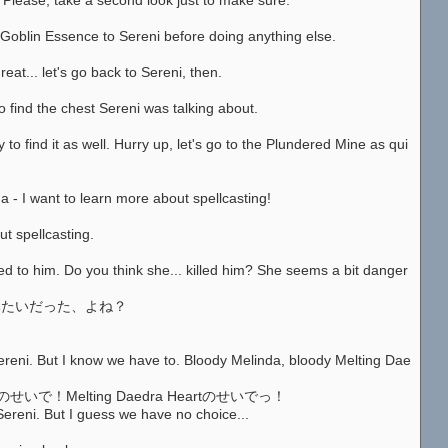
Goblin Essence to Sereni before doing anything else.
... let's go back to Sereni, then.
find the chest Sereni was talking about.
 find it as well. Hurry up, let's go to the Plundered Mine as qui
 I want to learn more about spellcasting!
t spellcasting.
to him. Do you think she... killed him? She seems a bit danger
人みたいだった、よね？
ereni. But I know we have to. Bloody Melinda, bloody Melting Dae
！Melting Daedra Heartのせいでっ！
reni. But I guess we have no choice...