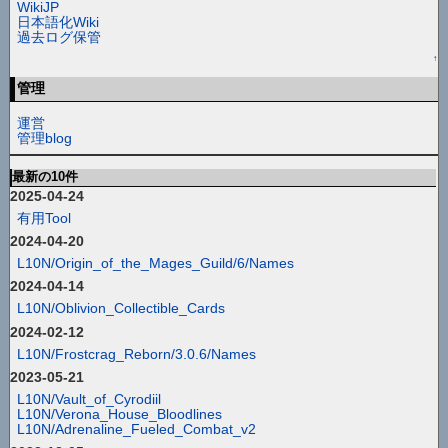
WikiJP
日本語化Wiki
過去ログ保管
↑
管理
運営
管理blog
最新の10件
2025-04-24
有用Tool
2024-04-20
L10N/Origin_of_the_Mages_Guild/6/Names
2024-04-14
L10N/Oblivion_Collectible_Cards
2024-02-12
L10N/Frostcrag_Reborn/3.0.6/Names
2023-05-21
L10N/Vault_of_Cyrodiil
L10N/Verona_House_Bloodlines
L10N/Adrenaline_Fueled_Combat_v2