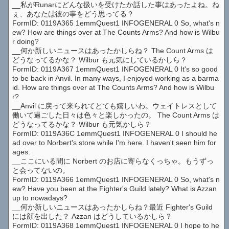
__私がRunarにどんな扱いを受けたか話した事はあったよね。ね
ぇ、あなたは彼の事をどう思ってる？
FormID: 0119A365 1emmQuest1 INFOGENERAL 0 So, what's n
ew? How are things over at The Counts Arms? And how is Wilbu
r doing?
__何か新しいニュースはあったかしらね？ The Count Arms は
どうなってるかな？ Wilbur も元気にしているかしら？
FormID: 0119A367 1emmQuest1 INFOGENERAL 0 It's so good
to be back in Anvil. In many ways, I enjoyed working as a barma
id. How are things over at The Counts Arms? And how is Wilbu
r?
__Anvil に戻って来られてとても嬉しいわ。ウェイトレスとして
働いて過ごした日々は色々と楽しかったの。 The Count Arms は
どうなってるかな？ Wilbur も元気かしら？
FormID: 0119A36C 1emmQuest1 INFOGENERAL 0 I should he
ad over to Norbert's store while I'm here. I haven't seen him for
ages.
__ここにいる間に Norbert のお店に寄らなくっちゃ。もうずっ
と会ってないの。
FormID: 0119A366 1emmQuest1 INFOGENERAL 0 So, what's n
ew? Have you been at the Fighter's Guild lately? What is Azzan
up to nowadays?
__何か新しいニュースはあったかしらね？最近 Fighter's Guild
には顔を出した？ Azzan はどうしているかしら？
FormID: 0119A368 1emmQuest1 INFOGENERAL 0 I hope to he