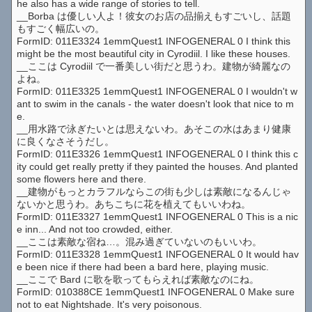
he also has a wide range of stories to tell.
__Borba は優しい人よ！彼女のお店の品揃えもすごいし、話題
もすごく幅広いの。
FormID: 011E3324 1emmQuest1 INFOGENERAL 0 I think this
might be the most beautiful city in Cyrodiil. I like these houses.
__ここは Cyrodiil で一番美しい街だと思うわ。建物が綺麗なの
よね。
FormID: 011E3325 1emmQuest1 INFOGENERAL 0 I wouldn't w
ant to swim in the canals - the water doesn't look that nice to m
e.
__用水路で泳ぎたいとは思えないわ。あそこの水はあまり健康
に良くなさそうだし。
FormID: 011E3326 1emmQuest1 INFOGENERAL 0 I think this c
ity could get really pretty if they painted the houses. And planted
some flowers here and there.
__建物がもっとカラフルならこの街も少しは素敵になるんじゃ
ないかと思うわ。あちこちに花を植えてもいいわね。
FormID: 011E3327 1emmQuest1 INFOGENERAL 0 This is a nic
e inn... And not too crowded, either.
__ここは素敵な宿ね…。混み過ぎていないのもいいわ。
FormID: 011E3328 1emmQuest1 INFOGENERAL 0 It would hav
e been nice if there had been a bard here, playing music.
__ここで Bard に歌を歌ってもらえれば素敵なのにね。
FormID: 010388CE 1emmQuest1 INFOGENERAL 0 Make sure
not to eat Nightshade. It's very poisonous.