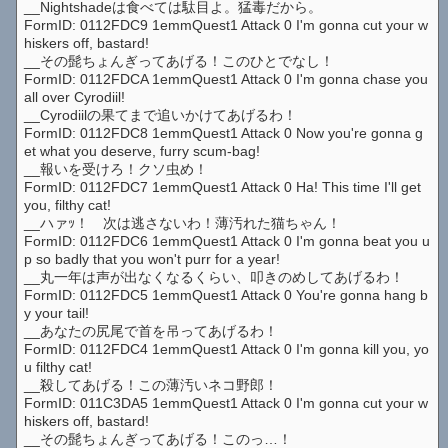
__Nightshadeは食べては駄目よ。猛毒だから。
FormID: 0112FDC9 1emmQuest1 Attack 0 I'm gonna cut your w
hiskers off, bastard!
__その髭ちょんぎってあげる！このひとでなし！
FormID: 0112FDCA 1emmQuest1 Attack 0 I'm gonna chase you
all over Cyrodiil!
__Cyrodiilの果てまで追いかけてあげるわ！
FormID: 0112FDC8 1emmQuest1 Attack 0 Now you're gonna g
et what you deserve, furry scum-bag!
__報いを受けろ！クソ虫め！
FormID: 0112FDC7 1emmQuest1 Attack 0 Ha! This time I'll get
you, filthy cat!
__ハァｯ！ 次は逃さないわ！薄汚れた猫ちゃん！
FormID: 0112FDC6 1emmQuest1 Attack 0 I'm gonna beat you u
p so badly that you won't purr for a year!
__丸一年は声が出なくなるくらい、叩きのめしてあげるわ！
FormID: 0112FDC5 1emmQuest1 Attack 0 You're gonna hang b
y your tail!
__あなたの尻尾で首を吊ってあげるわ！
FormID: 0112FDC4 1emmQuest1 Attack 0 I'm gonna kill you, yo
u filthy cat!
__殺してあげる！この薄汚いネコ野郎！
FormID: 011C3DA5 1emmQuest1 Attack 0 I'm gonna cut your w
hiskers off, bastard!
__その髭ちょんぎってあげる！このっ…！