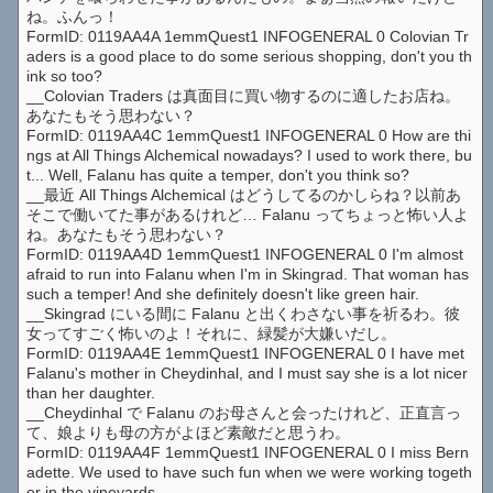
ね。ふんっ！
FormID: 0119AA4A 1emmQuest1 INFOGENERAL 0 Colovian Tr
aders is a good place to do some serious shopping, don't you th
ink so too?
__Colovian Traders は真面目に買い物するのに適したお店ね。
あなたもそう思わない？
FormID: 0119AA4C 1emmQuest1 INFOGENERAL 0 How are thi
ngs at All Things Alchemical nowadays? I used to work there, bu
t... Well, Falanu has quite a temper, don't you think so?
__最近 All Things Alchemical はどうしてるのかしらね？以前あ
そこで働いてた事があるけれど… Falanu ってちょっと怖い人よ
ね。あなたもそう思わない？
FormID: 0119AA4D 1emmQuest1 INFOGENERAL 0 I'm almost
afraid to run into Falanu when I'm in Skingrad. That woman has
such a temper! And she definitely doesn't like green hair.
__Skingrad にいる間に Falanu と出くわさない事を祈るわ。彼
女ってすごく怖いのよ！それに、緑髪が大嫌いだし。
FormID: 0119AA4E 1emmQuest1 INFOGENERAL 0 I have met
Falanu's mother in Cheydinhal, and I must say she is a lot nicer
than her daughter.
__Cheydinhal で Falanu のお母さんと会ったけれど、正直言っ
て、娘よりも母の方がよほど素敵だと思うわ。
FormID: 0119AA4F 1emmQuest1 INFOGENERAL 0 I miss Bern
adette. We used to have such fun when we were working togeth
er in the vineyards.