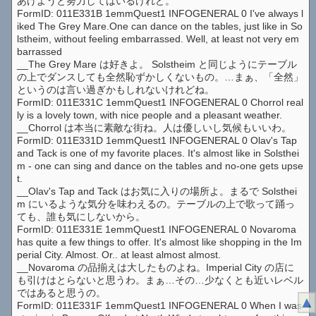
あげようと努力してはいるけれど。
FormID: 011E331B 1emmQuest1 INFOGENERAL 0 I've always l
iked The Grey Mare.One can dance on the tables, just like in So
lstheim, without feeling embarrassed. Well, at least not very em
barrassed
__The Grey Mare は好きよ。 Solstheim と同じようにテーブル
の上でダンスしても全然恥ずかしくないもの。…まぁ、「全然」
というのは言い過ぎかもしれないけれどね。
FormID: 011E331C 1emmQuest1 INFOGENERAL 0 Chorrol real
ly is a lovely town, with nice people and a pleasant weather.
__Chorrol は本当に素敵な街ね。人は優しいし気候もいいわ。
FormID: 011E331D 1emmQuest1 INFOGENERAL 0 Olav's Tap
and Tack is one of my favorite places. It's almost like in Solsthei
m - one can sing and dance on the tables and no-one gets upse
t.
__Olav's Tap and Tack はお気に入りの場所よ。まるで Solsthei
m にいるような気分を味わえるの。テーブルの上で歌って踊っ
ても、誰も気にしないから。
FormID: 011E331E 1emmQuest1 INFOGENERAL 0 Novaroma
has quite a few things to offer. It's almost like shopping in the Im
perial City. Almost. Or.. at least almost almost.
__Novaroma の品揃えは大したものよね。Imperial City の店に
も引けはとらないと思うわ。まぁ…その…少なくとも近いレベル
ではあると思うの。
▲
FormID: 011E331F 1emmQuest1 INFOGENERAL 0 When I was