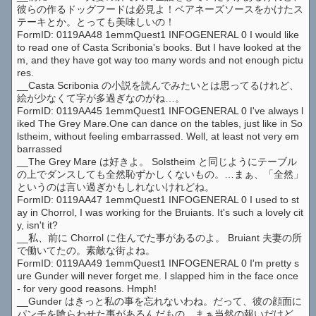
彼らの作るドッグフードは必見よ！ベアネーズソースをかけたス
テーキとか。とっても美味しいの！
FormID: 0119AA48 1emmQuest1 INFOGENERAL 0 I would like
to read one of Casta Scribonia's books. But I have looked at the
m, and they have got way too many words and not enough pictu
res.
__Casta Scribonia の小説を読んでみたいとは思ってるけれど、
絵が少なくて字が多過ぎなのがね…。
FormID: 0119AA45 1emmQuest1 INFOGENERAL 0 I've always l
iked The Grey Mare.One can dance on the tables, just like in So
lstheim, without feeling embarrassed. Well, at least not very em
barrassed
__The Grey Mare は好きよ。 Solstheim と同じようにテーブル
の上でダンスしても全然恥ずかしくないもの。…まぁ、「全然」
というのは言い過ぎかもしれないけれどね。
FormID: 0119AA47 1emmQuest1 INFOGENERAL 0 I used to st
ay in Chorrol, I was working for the Bruiants. It's such a lovely cit
y, isn't it?
__私、前に Chorrol に住んでた事があるのよ。 Bruiant 夫妻の所
で働いてたの。素敵な街よね。
FormID: 0119AA49 1emmQuest1 INFOGENERAL 0 I'm pretty s
ure Gunder will never forget me. I slapped him in the face once
- for very good reasons. Hmph!
__Gunder はきっと私の事を忘れないわね。だって、彼の顔面に
パンチを喰らわせた事があるんだもの。まぁ当然の報いだけど