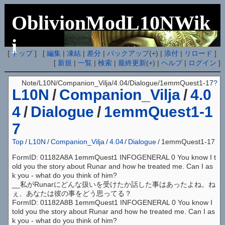
OblivionModL10NWik
i
[
トップ
] [
編集
|
凍結
|
差分
|
バックアップ
(
+
) |
添付
|
リロード
]
[
新規
|
一覧
|
検索
|
最終更新
(
+
) |
ヘルプ
|
ログイン
]
Note/L10N/Companion_Vilja/4.04/Dialogue/1emmQuest1-17
?
L10N
/
Companion_Vilja
/
4.0
4
/
Dialogue
/
1emmQuest1-1
7
Top
/
L10N
/
Companion_Vilja
/
4.04
/
Dialogue
/
1emmQuest1-17
FormID: 01182A8A 1emmQuest1 INFOGENERAL 0 You know I t
old you the story about Runar and how he treated me. Can I as
k you - what do you think of him?
__私がRunarにどんな扱いを受けたか話した事はあったよね。ね
ぇ、あなたは彼の事をどう思ってる？
FormID: 01182A8B 1emmQuest1 INFOGENERAL 0 You know I
told you the story about Runar and how he treated me. Can I as
k you - what do you think of him?