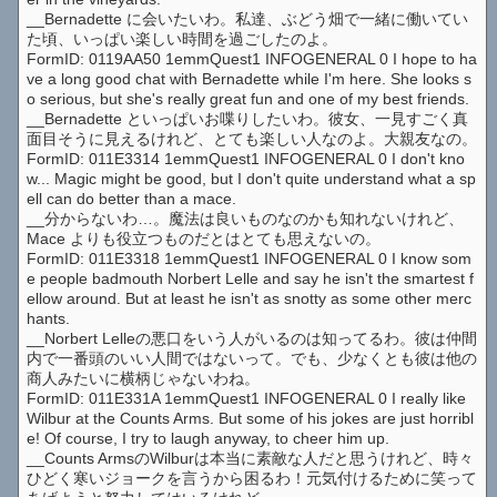
__Bernadette に会いたいわ。私達、ぶどう畑で一緒に働いてい
た頃、いっぱい楽しい時間を過ごしたのよ。
FormID: 0119AA50 1emmQuest1 INFOGENERAL 0 I hope to ha
ve a long good chat with Bernadette while I'm here. She looks s
o serious, but she's really great fun and one of my best friends.
__Bernadette といっぱいお喋りしたいわ。彼女、一見すごく真
面目そうに見えるけれど、とても楽しい人なのよ。大親友なの。
FormID: 011E3314 1emmQuest1 INFOGENERAL 0 I don't kno
w... Magic might be good, but I don't quite understand what a sp
ell can do better than a mace.
__分からないわ…。魔法は良いものなのかも知れないけれど、
Mace よりも役立つものだとはとても思えないの。
FormID: 011E3318 1emmQuest1 INFOGENERAL 0 I know som
e people badmouth Norbert Lelle and say he isn't the smartest f
ellow around. But at least he isn't as snotty as some other merc
hants.
__Norbert Lelleの悪口をいう人がいるのは知ってるわ。彼は仲間
内で一番頭のいい人間ではないって。でも、少なくとも彼は他の
商人みたいに横柄じゃないわね。
FormID: 011E331A 1emmQuest1 INFOGENERAL 0 I really like
Wilbur at the Counts Arms. But some of his jokes are just horribl
e! Of course, I try to laugh anyway, to cheer him up.
__Counts ArmsのWilburは本当に素敵な人だと思うけれど、時々
ひどく寒いジョークを言うから困るわ！元気付けるために笑って