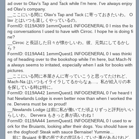
ad over to Olav's Tap and Tack while I'm here. I've always enjoy
ed Olav's company.
__ここにいる間に Olav's Tap and Tack に寄っておきたいわ。 O
lav とはいつも楽しくやっているの。
FormID: 0119A369 1emmQuest1 INFOGENERAL 0 I miss the lo
ng conversations I used to have with Cirroc. I hope he is doing fi
ne?
__Cirroc と長話した日々が懐かしいわ。彼、元気にしてるかし
ら？
FormID: 0119AA41 1emmQuest1 INFOGENERAL 0 I was thinki
ng of heading over to the bookshop while I'm here, but Mach-N
a always seems to irritated, especially when I ask for books with
pictures.
__ここにいる間に本屋さんに寄っていこうと思ってたけれど、
Mach-Na はいつもイライラしてるからなぁ…。私が絵入りの本
を探している時は特に。
FormID: 0119AA42 1emmQuest1 INFOGENERAL 0 I've heard t
hat Newlands Lodge is even better now than when I worked the
re. Dervera must be so proud!
__Newlands Lodge は前に私が働いてた頃よりずっと評判がいい
らしいわ。 Dervera もきっと鼻が高いわね！
FormID: 0119AA44 1emmQuest1 INFOGENERAL 0 I used to w
ork for the Bruiants, looking after their dogs. You should have se
en the dogfood! Steak with sauce Bernaise! Yummie...
__前に Bruiant 夫妻の所で犬の世話をしていた事があるけれど、