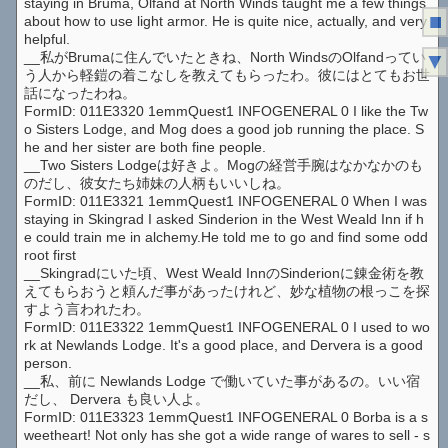
staying in Bruma, Olfand at North Winds taught me a few things
■
about how to use light armor. He is quite nice, actually, and very
helpful.
__私がBrumaに住んでいたときね、North WindsのOlfandってい
▼
う人から軽鎧の着こなしを教えてもらったわ。彼にはとてもお世
話になったわね。
FormID: 011E3320 1emmQuest1 INFOGENERAL 0 I like the Tw
o Sisters Lodge, and Mog does a good job running the place. S
he and her sister are both fine people.
__Two Sisters Lodgeは好きよ。Mogの経営手腕はなかなかのも
のだし、彼女たち姉妹の人柄もいいしね。
FormID: 011E3321 1emmQuest1 INFOGENERAL 0 When I was
staying in Skingrad I asked Sinderion in the West Weald Inn if h
e could train me in alchemy.He told me to go and find some odd
root first
__Skingradにいた頃、West Weald InnのSinderionに錬金術を教
えてもらおうと頼んだ事があったけれど、妙な植物の根っこを探
すよう言われたわ。
FormID: 011E3322 1emmQuest1 INFOGENERAL 0 I used to wo
rk at Newlands Lodge. It's a good place, and Dervera is a good
person.
__私、前に Newlands Lodge で働いていた事があるの。いい宿
だし、 Dervera も良い人よ。
FormID: 011E3323 1emmQuest1 INFOGENERAL 0 Borba is a s
weetheart! Not only has she got a wide range of wares to sell - s