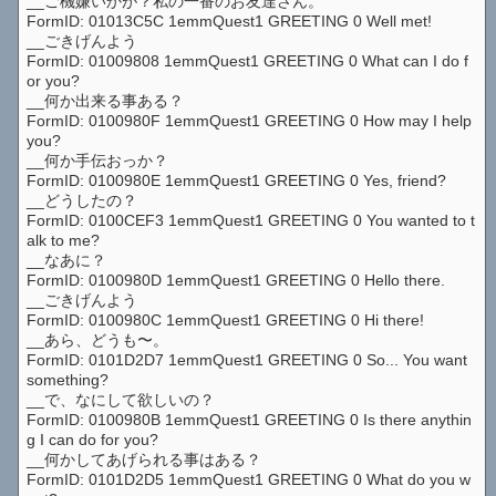
__ご機嫌いかが？私の一番のお友達さん。
FormID: 01013C5C 1emmQuest1 GREETING 0 Well met!
__ごきげんよう
FormID: 01009808 1emmQuest1 GREETING 0 What can I do f
or you?
__何か出来る事ある？
FormID: 0100980F 1emmQuest1 GREETING 0 How may I help
you?
__何か手伝おっか？
FormID: 0100980E 1emmQuest1 GREETING 0 Yes, friend?
__どうしたの？
FormID: 0100CEF3 1emmQuest1 GREETING 0 You wanted to t
alk to me?
__なあに？
FormID: 0100980D 1emmQuest1 GREETING 0 Hello there.
__ごきげんよう
FormID: 0100980C 1emmQuest1 GREETING 0 Hi there!
__あら、どうも〜。
FormID: 0101D2D7 1emmQuest1 GREETING 0 So... You want
something?
__で、なにして欲しいの？
FormID: 0100980B 1emmQuest1 GREETING 0 Is there anythin
g I can do for you?
__何かしてあげられる事はある？
FormID: 0101D2D5 1emmQuest1 GREETING 0 What do you w