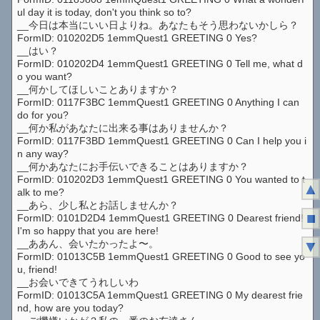
ul day it is today, don't you think so to?
__今日は本当にいい日よりね。あなたもそう思わないかしら？
FormID: 010202D5 1emmQuest1 GREETING 0 Yes?
__はい？
FormID: 010202D4 1emmQuest1 GREETING 0 Tell me, what d
o you want?
__何かしてほしいことありますか？
FormID: 0117F3BC 1emmQuest1 GREETING 0 Anything I can
do for you?
__何か私があなたに出来る事はありませんか？
FormID: 0117F3BD 1emmQuest1 GREETING 0 Can I help you i
n any way?
__何かあなたにお手伝いできることはありますか？
FormID: 010202D3 1emmQuest1 GREETING 0 You wanted to t
▲
alk to me?
__あら、少し私とお話しませんか？
■
FormID: 0101D2D4 1emmQuest1 GREETING 0 Dearest friend!
I'm so happy that you are here!
__ああん、会いたかったよ〜。
▼
FormID: 01013C5B 1emmQuest1 GREETING 0 Good to see yo
u, friend!
__お会いできてうれしいわ
FormID: 01013C5A 1emmQuest1 GREETING 0 My dearest frie
nd, how are you today?