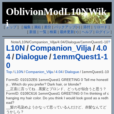
OblivionModL10NWik
i
[
トップ
] [
編集
|
凍結
|
差分
|
バックアップ
(
+
) |
添付
|
リロード
]
[
新規
|
一覧
|
検索
|
最終更新
(
+
) |
ヘルプ
|
ログイン
]
Note/L10N/Companion_Vilja/4.04/Dialogue/1emmQuest1-10
?
L10N
/
Companion_Vilja
/
4.0
4
/
Dialogue
/
1emmQuest1-1
0
Top
/
L10N
/
Companion_Vilja
/
4.04
/
Dialogue
/
1emmQuest1-10
FormID: 0101D2E6 1emmQuest1 GREETING 0 Tell me honestl
y... Which do you prefer? Dark hair, or blonde?
__正直に言ってね…黒髪とブロンド、どっちが似合うと思う？
FormID: 0108C616 1emmQuest1 GREETING 0 I'm thinking of c
hanging my hair color. Do you think I would look good as a redh
ead?
__髪の毛染めようかなって思っているんだけど、赤髪なんてど
うかしら？