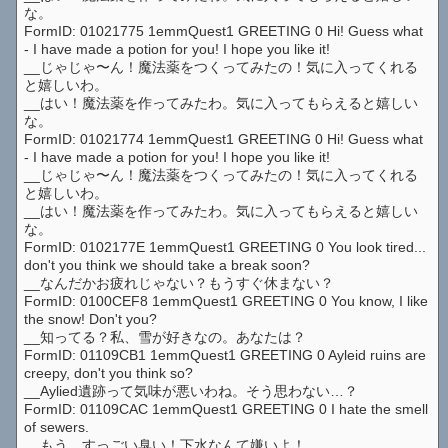
な。
FormID: 01021775 1emmQuest1 GREETING 0 Hi! Guess what
- I have made a potion for you! I hope you like it!
__じゃじゃ〜ん！魔法薬をつくってみたの！気に入ってくれる
と嬉しいわ。
__はい！魔法薬を作ってみたわ。気に入ってもらえると嬉しい
な。
FormID: 01021774 1emmQuest1 GREETING 0 Hi! Guess what
- I have made a potion for you! I hope you like it!
__じゃじゃ〜ん！魔法薬をつくってみたの！気に入ってくれる
と嬉しいわ。
__はい！魔法薬を作ってみたわ。気に入ってもらえると嬉しい
な。
FormID: 0102177E 1emmQuest1 GREETING 0 You look tired...
don't you think we should take a break soon?
__なんだかお疲れじゃない？もうすぐ休まない？
FormID: 0100CEF8 1emmQuest1 GREETING 0 You know, I like
the snow! Don't you?
__知ってる？私、雪が好きなの。あなたは？
FormID: 01109CB1 1emmQuest1 GREETING 0 Ayleid ruins are
creepy, don't you think so?
__Aylied遺跡って気味が悪いわね。そう思わない…？
FormID: 01109CAC 1emmQuest1 GREETING 0 I hate the smell
of sewers.
__もう、すっごい臭い！下水なんて嫌いよ！