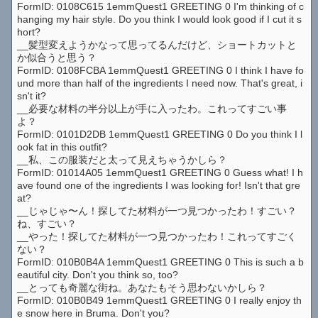
FormID: 0108C615 1emmQuest1 GREETING 0 I'm thinking of c
hanging my hair style. Do you think I would look good if I cut it s
hort?
__髪型変えようかなって思ってるんだけど、ショートカットと
か似合うと思う？
FormID: 0108FCBA 1emmQuest1 GREETING 0 I think I have fo
und more than half of the ingredients I need now. That's great, i
sn't it?
__必要な材料の半分以上が手に入ったわ。これってすごい事
よ？
FormID: 0101D2DB 1emmQuest1 GREETING 0 Do you think I l
ook fat in this outfit?
__私、この服装だと太って見えちゃうかしら？
FormID: 01014A05 1emmQuest1 GREETING 0 Guess what! I h
ave found one of the ingredients I was looking for! Isn't that gre
at?
__じゃじゃ〜ん！探してた材料が一つ見つかったわ！すごい？
ね、すごい？
__やった！探してた材料が一つ見つかったわ！これってすごく
ない？
FormID: 010B0B4A 1emmQuest1 GREETING 0 This is such a b
eautiful city. Don't you think so, too?
__とっても奇麗な街ね。あなたもそう思わないかしら？
FormID: 010B0B49 1emmQuest1 GREETING 0 I really enjoy th
e snow here in Bruma. Don't you?