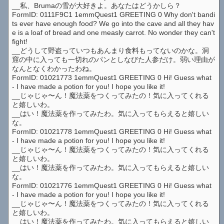
__私、Brumaの雪が大好きよ。あなたはどうかしら？
FormID: 0111F9C1 1emmQuest1 GREETING 0 Why don't bandi
ts ever have enough food? We go into the cave and all they hav
e is a loaf of bread and one measly carrot. No wonder they can't
fight!
__どうして野盗っていつもあんまり食料もってないのかな。洞
窟の中に入っても一切れのパンとしなびた人参だけ。弱い理由が
なんとなくわかったわね。
FormID: 01021773 1emmQuest1 GREETING 0 Hi! Guess what
- I have made a potion for you! I hope you like it!
__じゃじゃ〜ん！魔法薬をつくってみたの！気に入ってくれる
と嬉しいわ。
__はい！魔法薬を作ってみたわ。気に入ってもらえると嬉しい
な。
FormID: 01021778 1emmQuest1 GREETING 0 Hi! Guess what
- I have made a potion for you! I hope you like it!
__じゃじゃ〜ん！魔法薬をつくってみたの！気に入ってくれる
と嬉しいわ。
__はい！魔法薬を作ってみたわ。気に入ってもらえると嬉しい
な。
FormID: 01021776 1emmQuest1 GREETING 0 Hi! Guess what
- I have made a potion for you! I hope you like it!
__じゃじゃ〜ん！魔法薬をつくってみたの！気に入ってくれる
と嬉しいわ。
__はい！魔法薬を作ってみたわ。気に入ってもらえると嬉しい