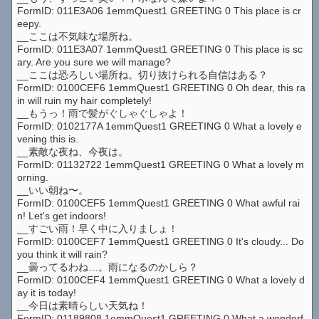
FormID: 011E3A06 1emmQuest1 GREETING 0 This place is cr
eepy.
__ここは不気味な場所ね。
FormID: 011E3A07 1emmQuest1 GREETING 0 This place is sc
ary. Are you sure we will manage?
__ここは恐ろしい場所ね。切り抜けられる自信はある？
FormID: 0100CEF6 1emmQuest1 GREETING 0 Oh dear, this ra
in will ruin my hair completely!
__もうっ！雨で髪がぐしゃぐしゃよ！
FormID: 0102177A 1emmQuest1 GREETING 0 What a lovely e
vening this is.
__素敵な夜ね、今夜は。
FormID: 01132722 1emmQuest1 GREETING 0 What a lovely m
orning.
__いい朝ね〜。
FormID: 0100CEF5 1emmQuest1 GREETING 0 What awful rai
n! Let's get indoors!
__すごい雨！早く中に入りましょ！
FormID: 0100CEF7 1emmQuest1 GREETING 0 It's cloudy... Do
you think it will rain?
__曇ってるわね…。雨になるのかしら？
FormID: 0100CEF4 1emmQuest1 GREETING 0 What a lovely d
ay it is today!
__今日は素晴らしい天気ね！
FormID: 01189808 1emmQuest1 GREETING 0 What a wonderf