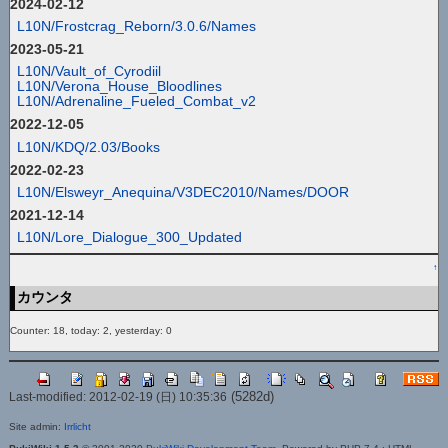
2024-02-12
L10N/Frostcrag_Reborn/3.0.6/Names
2023-05-21
L10N/Vault_of_Cyrodiil
L10N/Verona_House_Bloodlines
L10N/Adrenaline_Fueled_Combat_v2
2022-12-05
L10N/KDQ/2.03/Books
2022-02-23
L10N/Elsweyr_Anequina/V3DEC2010/Names/DOOR
2021-12-14
L10N/Lore_Dialogue_300_Updated
↑
カウンタ
Counter: 18, today: 2, yesterday: 0
(5282d)
Last-modified: 2012-02-19 (日) 10:35:36
Site admin:
Irrlicht